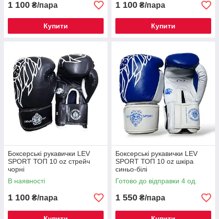
1 100
1 100
₴/пара
₴/пара
Купити
Купити
Боксерські рукавички LEV
Боксерські рукавички LEV
SPORT ТОП 10 oz стрейч
SPORT ТОП 10 oz шкіра
чорні
синьо-білі
В наявності
Готово до відправки 4 од.
1 100
1 550
₴/пара
₴/пара
Купити
Купити