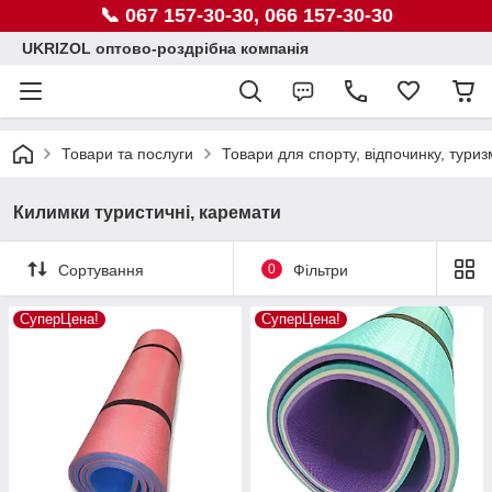
📞 067 157-30-30, 066 157-30-30
UKRIZOL оптово-роздрібна компанія
Товари та послуги
Товари для спорту, відпочинку, туриз
Килимки туристичні, каремати
Сортування
0
Фільтри
СуперЦена!
СуперЦена!