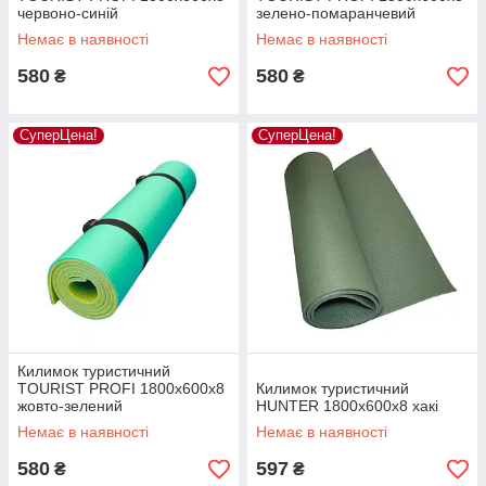
червоно-синій
зелено-помаранчевий
Немає в наявності
Немає в наявності
580
580
₴
₴
СуперЦена!
СуперЦена!
Килимок туристичний
TOURIST PROFI 1800х600х8
Килимок туристичний
жовто-зелений
HUNTER 1800х600х8 хакі
Немає в наявності
Немає в наявності
580
597
₴
₴