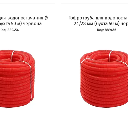
для водопостачання Ø
Гофротруба для водопоста
бухта 50 м) червона
24/28 мм (бухта 50 м) ч
889454
889456