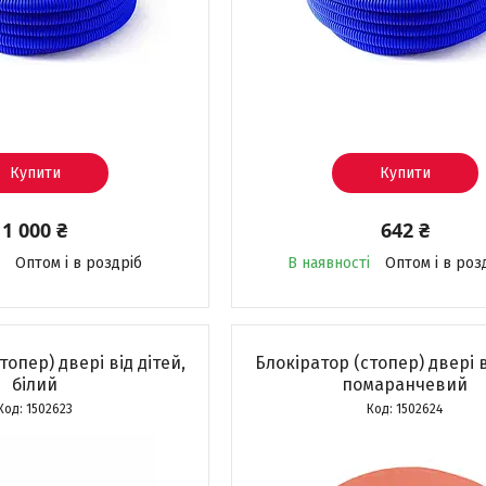
Купити
Купити
1 000 ₴
642 ₴
Оптом і в роздріб
В наявності
Оптом і в роз
топер) двері від дітей,
Блокіратор (стопер) двері в
білий
помаранчевий
1502623
1502624