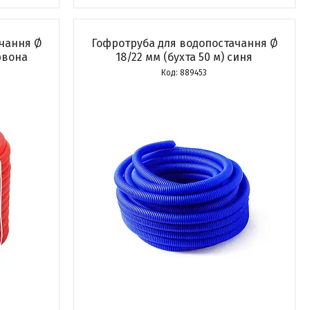
чання Ø
Гофротруба для водопостачання Ø
ервона
18/22 мм (бухта 50 м) синя
889453