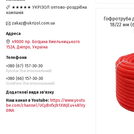
★★★★★ УКРІЗОЛ оптово-роздрібна
компанія
Гофротруба 
zakaz@ukrizol.com.ua
18/22 мм (
49000 пр. Богдана Хмельницького
152А, Дніпро, Україна
+380 (67) 157-30-30
Kyivstar (багатокональний)
+380 (66) 157-30-30
Vodafone (багатокональний)
Наш канал в Youtube
https://www.youtu
be.com/channel/UCyBnfxJh1XWjEu448lVy
0MA