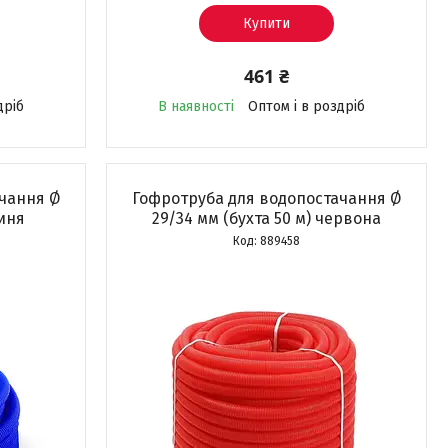
Купити
461 ₴
дріб
В наявності
Оптом і в роздріб
чання Ø
Гофротруба для водопостачання Ø
синя
29/34 мм (бухта 50 м) червона
889458