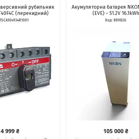
еверсивний рубильник
Акумуляторна батарея NKON
OT40F4С (перекидний)
(EVE) – 51.2V 16.1kW
1SCA104934R1001
889826
4 999 ₴
105 000 ₴