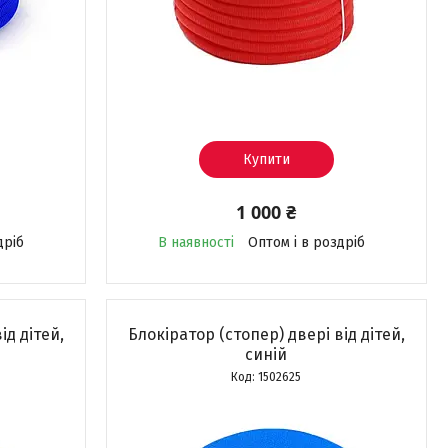
Купити
1 000 ₴
дріб
В наявності
Оптом і в роздріб
ід дітей,
Блокіратор (стопер) двері від дітей,
синій
1502625