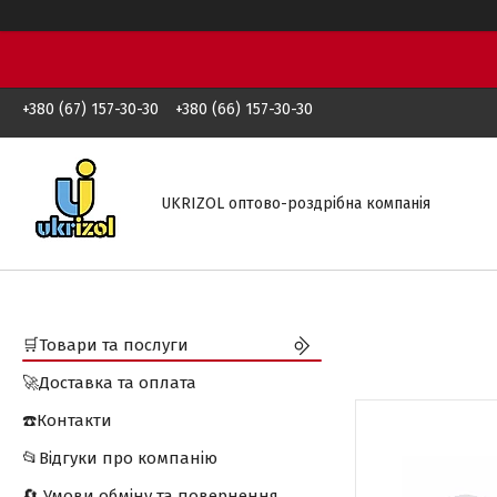
+380 (67) 157-30-30
+380 (66) 157-30-30
UKRIZOL оптово-роздрібна компанія
🛒Товари та послуги
🚀Доставка та оплата
☎️Контакти
📂Відгуки про компанію
🔄 Умови обміну та повернення