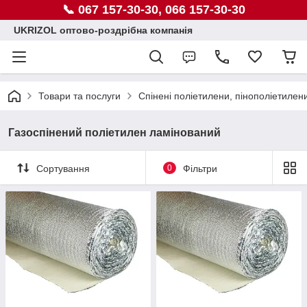
📞 067 157-30-30, 066 157-30-30
UKRIZOL оптово-роздрібна компанія
Товари та послуги
Спінені поліетилени, пінополіетилен
Газоспінений поліетилен ламінований
Сортування
0
Фільтри