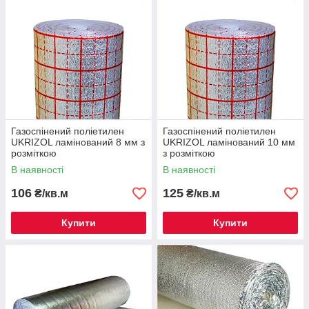
Газоспінений поліетилен
Газоспінений поліетилен
UKRIZOL ламінований 8 мм з
UKRIZOL ламінований 10 мм
розміткою
з розміткою
В наявності
В наявності
106
125
₴/кв.м
₴/кв.м
Купити
Купити