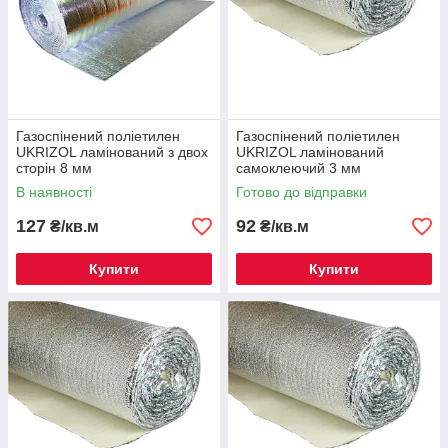
Газоспінений поліетилен
Газоспінений поліетилен
UKRIZOL ламінований з двох
UKRIZOL ламінований
сторін 8 мм
самоклеючий 3 мм
В наявності
Готово до відправки
127
92
₴/кв.м
₴/кв.м
Купити
Купити