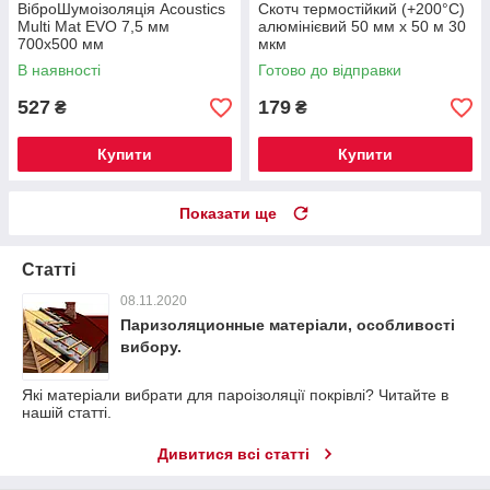
ВіброШумоізоляція Acoustics
Скотч термостійкий (+200°С)
Multi Mat EVO 7,5 мм
алюмінієвий 50 мм х 50 м 30
700x500 мм
мкм
В наявності
Готово до відправки
527
179
₴
₴
Купити
Купити
Показати ще
Статті
08.11.2020
Паризоляционные матеріали, особливості
вибору.
Які матеріали вибрати для пароізоляції покрівлі? Читайте в
нашій статті.
Дивитися всі статті