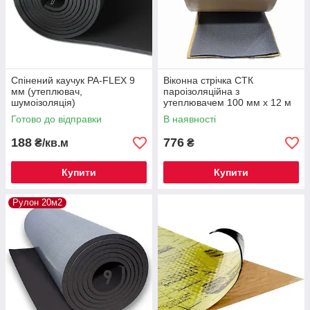
Спінений каучук PA-FLEX 9
Віконна стрічка СТК
мм (утеплювач,
пароізоляційна з
шумоізоляція)
утеплювачем 100 мм х 12 м
Готово до відправки
В наявності
188
776
₴/кв.м
₴
Купити
Купити
Рулон 20м2