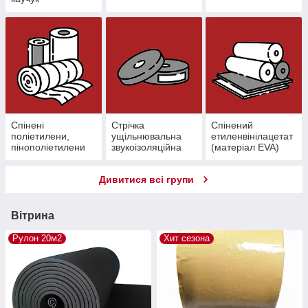
Спінені
Стрічка
Спінений
поліетилени,
ущільнювальна
етиленвінілацетат
пінополіетилени
звукоізоляційна
(матеріал EVA)
Дивитися всі групи
Вітрина
Рулон 20м2
Хит сезона