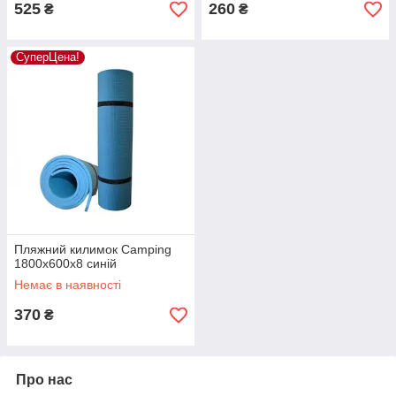
525
260
₴
₴
СуперЦена!
Пляжний килимок Camping
1800х600х8 синій
Немає в наявності
370
₴
Про нас