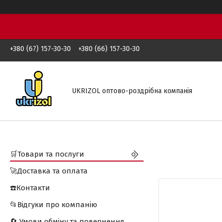
+380 (67) 157-30-30
+380 (66) 157-30-30
UKRIZOL оптово-роздрібна компанія
🛒Товари та послуги
🚀Доставка та оплата
☎️Контакти
📂Відгуки про компанію
🔄 Умови обміну та повернення