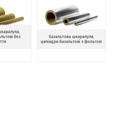
шкаралупа,
альтові без
Базальтова шкаралупа,
ття
циліндри базальтові з фольгою