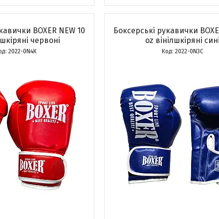
укавички BOXER NEW 10
Боксерські рукавички BOXE
лшкіряні червоні
оz вінілшкіряні син
2022-0N4К
2022-0N3С