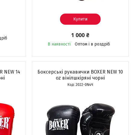
Купити
1 000 ₴
дріб
В наявності
Оптом і в роздріб
R NEW 14
Боксерські рукавички BOXER NEW 10
оні
оz вінілшкіряні чорні
2022-0N4Ч