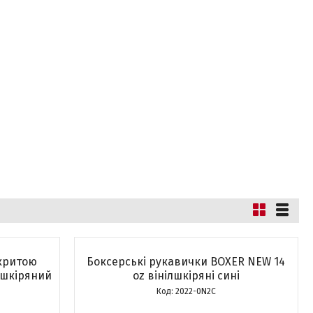
дкритою
Боксерські рукавички BOXER NEW 14
лшкіряний
оz вінілшкіряні сині
2022-0N2С