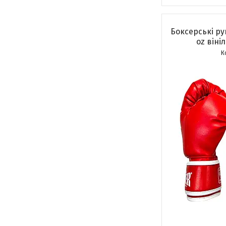
Боксерські р
оz віні