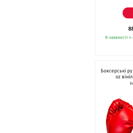
8
В наявності 4 
Боксерські р
оz віні