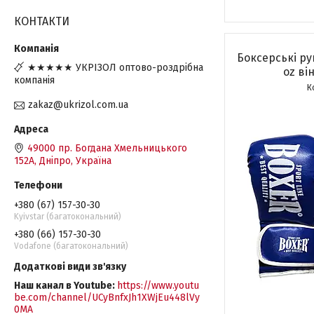
КОНТАКТИ
Боксерські р
★★★★★ УКРІЗОЛ оптово-роздрібна
оz ві
компанія
zakaz@ukrizol.com.ua
49000 пр. Богдана Хмельницького
152А, Дніпро, Україна
+380 (67) 157-30-30
Kyivstar (багатокональний)
+380 (66) 157-30-30
Vodafone (багатокональний)
Наш канал в Youtube
https://www.youtu
be.com/channel/UCyBnfxJh1XWjEu448lVy
0MA