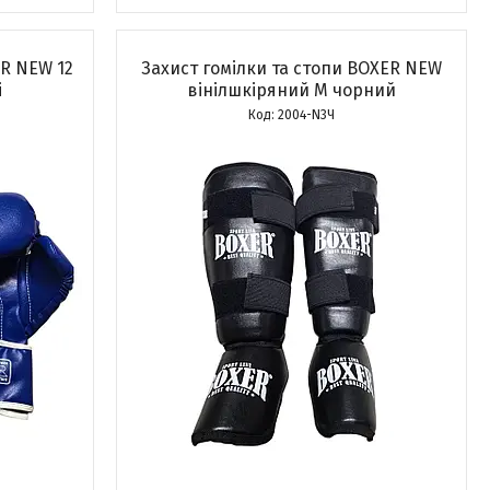
R NEW 12
Захист гомілки та стопи BOXER NEW
і
вінілшкіряний M чорний
2004-N3Ч