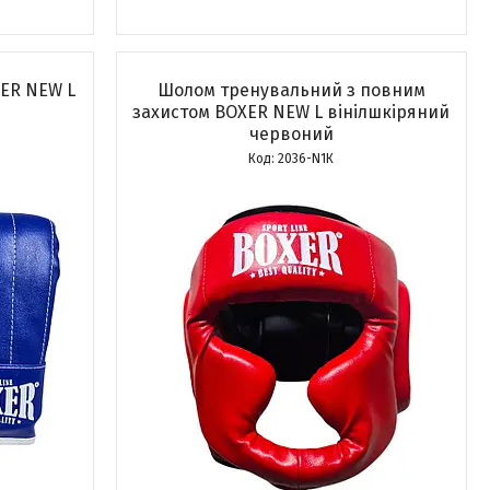
ER NEW L
Шолом тренувальний з повним
захистом BOXER NEW L вінілшкіряний
червоний
2036-N1К