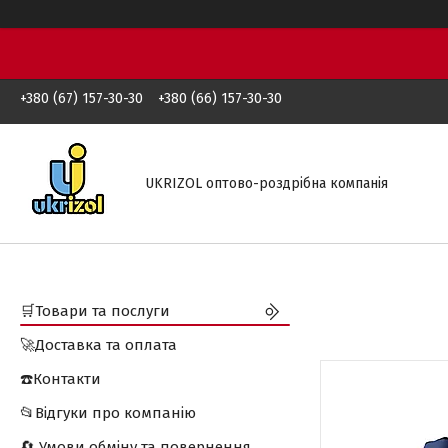
+380 (67) 157-30-30
+380 (66) 157-30-30
UKRIZOL оптово-роздрібна компанія
🛒Товари та послуги
🚀Доставка та оплата
☎️Контакти
📂Відгуки про компанію
🔄 Умови обміну та повернення