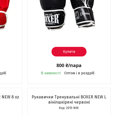
Купити
800 ₴/пара
дріб
В наявності
Оптом і в роздріб
 NEW 8 оz
Рукавички Тренувальні BOXER NEW L
вінілшкіряні червоні
2015-N1К