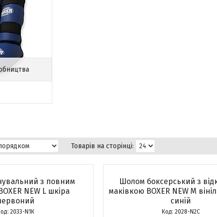
робництва
нувальний з повним
Шолом боксерський з ві
BOXER NEW L шкіра
маківкою BOXER NEW М віні
червоний
синій
2033-N1К
2028-N2С