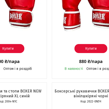
Купити
Купити
00 ₴/пара
880 ₴/пара
Оптом і в роздріб
В наявності
Оптом і в роз
ки та стопи BOXER NEW
Боксерські рукавички BOXER
іряний XL синій
вінілшкіряні чорні
2004-N1С
2022-0N5Ч