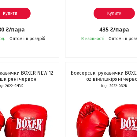
Купити
Купити
80 ₴/пара
435 ₴/пара
од.
Оптом і в роздріб
В наявності
Оптом і в роз
укавички BOXER NEW 12
Боксерські рукавички BOXE
лшкіряні червоні
оz вінілшкіряні черв
2022-0N3К
2022-0N2К