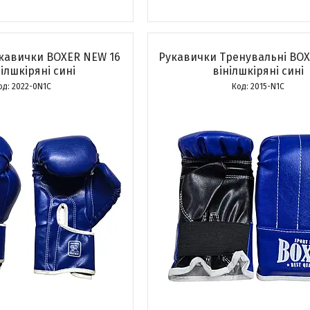
укавички BOXER NEW 16
Рукавички Тренувальні BOX
нілшкіряні сині
вінілшкіряні сині
2022-0N1С
2015-N1С