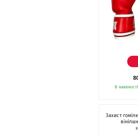
8
В наявності
Захист гоміл
вінілшк