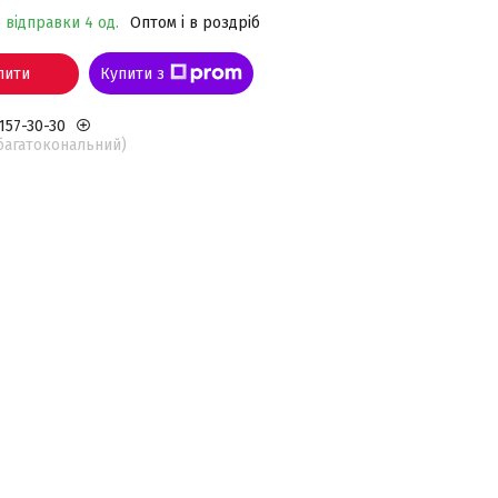
 відправки 4 од.
Оптом і в роздріб
пити
Купити з
 157-30-30
(багатокональний)