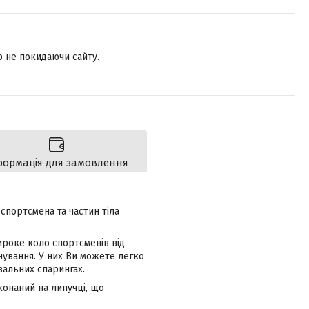
р не покидаючи сайту.
формація для замовлення
спортсмена та частин тіла
ироке коло спортсменів від
нування. У них Ви можете легко
увальних спарингах.
конаний на липучці, що