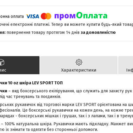
лючені електронні платежі. Тепер ви можете купити будь-який това
повернення товару протягом 14 днів
за домовленістю
пис
Характеристики
Ін
чки 10 oz шкіра LEV SPORT ТОП
ички
– вид боксерського екіпірування, що служить для захисту рук 
ід час тренувань та поєдинків.
рських рукавичок від торгової марки LEV SPORT орієнтована на ш
фесіоналів. Це боксерські рукавички на кожен день, на кожне тре
арядах - боксерських мішках і грушах, так і з лапами, так і в трен
л – 100% натуральна шкіра. Рукавички мають підкладку. Манжет ви
тю їх знімати та одягати без сторонньої допомоги.