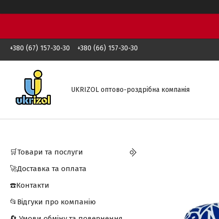
+380 (67) 157-30-30
+380 (66) 157-30-30
UKRIZOL оптово-роздрібна компанія
🛒Товари та послуги
🚀Доставка та оплата
☎️Контакти
📂Відгуки про компанію
🔄 Умови обміну та повернення