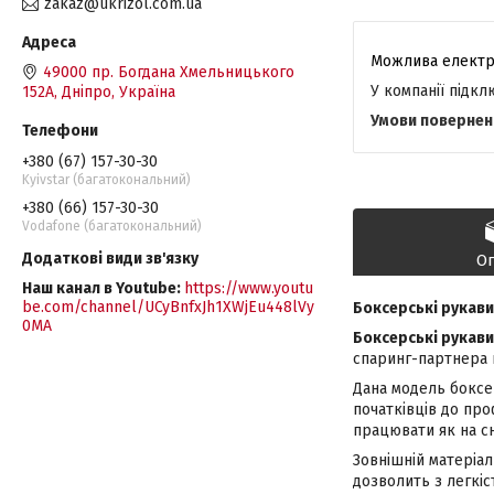
zakaz@ukrizol.com.ua
49000 пр. Богдана Хмельницького
У компанії підк
152А, Дніпро, Україна
+380 (67) 157-30-30
Kyivstar (багатокональний)
+380 (66) 157-30-30
Vodafone (багатокональний)
О
Наш канал в Youtube
https://www.youtu
be.com/channel/UCyBnfxJh1XWjEu448lVy
Боксерські рукави
0MA
Боксерські рукав
спаринг-партнера п
Дана модель боксе
початківців до про
працювати як на сн
Зовнішній матеріа
дозволить з легкіс