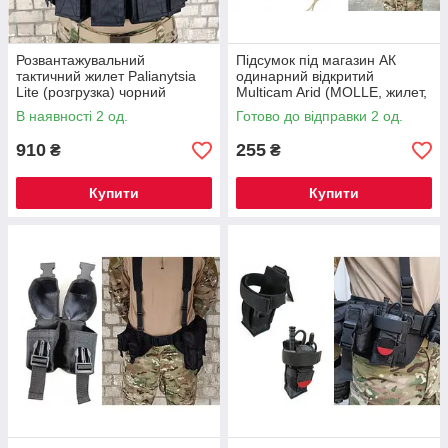
Розвантажувальний
Підсумок під магазин АК
тактичний жилет Palianytsia
одинарний відкритий
Lite (розгрузка) чорний
Multicam Arid (MOLLE, жилет,
РПС)
В наявності 2 од.
Готово до відправки 2 од.
910
255
₴
₴
Купити
Купити