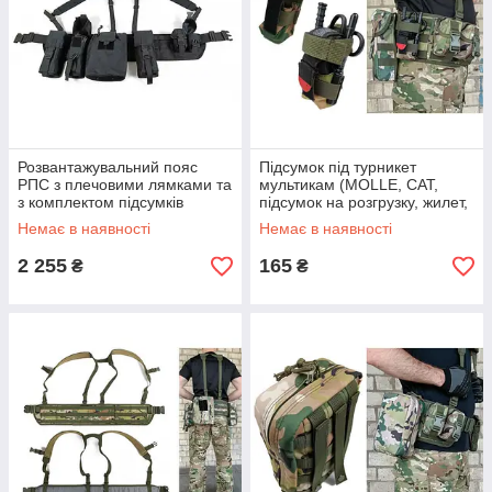
Розвантажувальний пояс
Підсумок під турникет
РПС з плечовими лямками та
мультикам (MOLLE, CAT,
з комплектом підсумків
підсумок на розгрузку, жилет,
чорний
РПС)
Немає в наявності
Немає в наявності
2 255
165
₴
₴