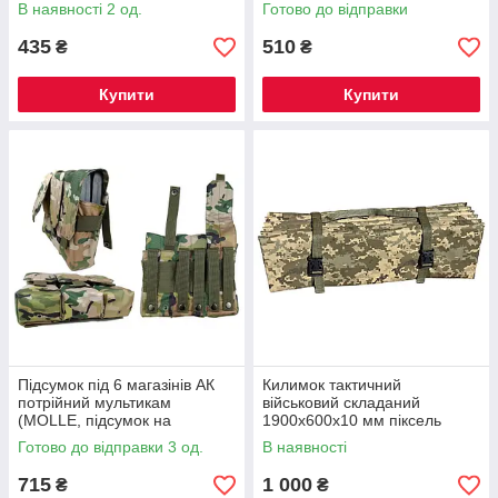
на розгрузку, жилет, РПС)
на розгрузку, жилет, РПС)
В наявності 2 од.
Готово до відправки
435
510
₴
₴
Купити
Купити
Підсумок під 6 магазінів АК
Килимок тактичний
потрійний мультикам
військовий складаний
(MOLLE, підсумок на
1900х600х10 мм піксель
розгрузку, жилет, РПС)
Готово до відправки 3 од.
В наявності
715
1 000
₴
₴