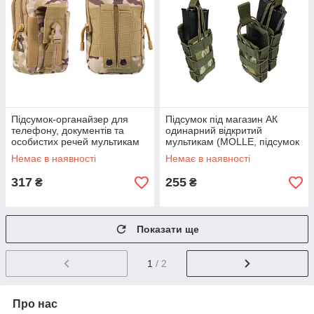
Підсумок-органайзер для
Підсумок під магазин АК
телефону, документів та
одинарний відкритий
особистих речей мультикам
мультикам (MOLLE, підсумок
на розгрузку, жилет, РПС)
Немає в наявності
Немає в наявності
317
255
₴
₴
Показати ще
1
/ 2
Про нас