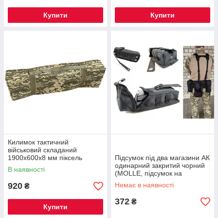
Купити
Купити
Килимок тактичний
військовий складаний
1900х600х8 мм піксель
Підсумок під два магазини АК
одинарний закритий чорний
В наявності
(MOLLE, підсумок на
розгрузку, жилет, РПС)
920
Немає в наявності
₴
372
₴
Купити