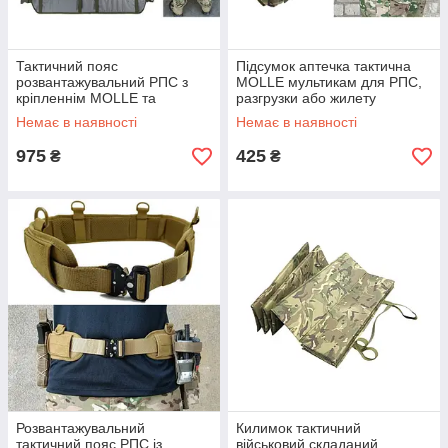
Тактичний пояс
Підсумок аптечка тактична
розвантажувальний РПС з
MOLLE мультикам для РПС,
кріпленнім MOLLE та
разгрузки або жилету
плечовими лямками
Немає в наявності
Немає в наявності
мультикам без підсумків
975
425
₴
₴
Розвантажувальний
Килимок тактичний
тактичний пояс РПС із
військовий складаний