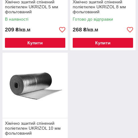
Хімічно зшитий спінений
Хімічно зшитий спінений
поліетилен UKRIZOL 5 мм
поліетилен UKRIZOL 8 мм
фольгований
фольгований
В наявності
Готово до відправки
209
268
₴/кв.м
₴/кв.м
Купити
Купити
Хімічно зшитий спінений
поліетилен UKRIZOL 10 мм
фольгований