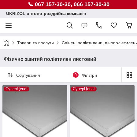
📞 067 157-30-30, 066 157-30-30
UKRIZOL оптово-роздрібна компанія
Товари та послуги
Спінені поліетилени, пінополіетилен
Фізично зшитий поліетилен листовий
Сортування
0
Фільтри
СуперЦена!
СуперЦена!