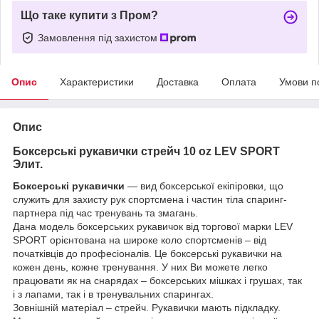
Що таке купити з Пром?
Замовлення під захистом
Опис
Характеристики
Доставка
Оплата
Умови п
Опис
Боксерські рукавички стрейч 10 oz LEV SPORT
Элит.
Боксерські рукавички
— вид боксерської екіпіровки, що
служить для захисту рук спортсмена і частин тіла спаринг-
партнера під час тренувань та змагань.
Дана модель боксерських рукавичок від торгової марки LEV
SPORT орієнтована на широке коло спортсменів – від
початківців до професіоналів. Це боксерські рукавички на
кожен день, кожне тренування. У них Ви можете легко
працювати як на снарядах – боксерських мішках і грушах, так
і з лапами, так і в тренувальних спарингах.
Зовнішній матеріал – стрейч. Рукавички мають підкладку.