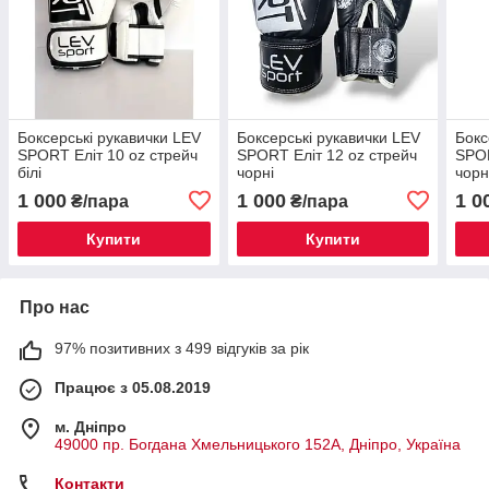
Боксерські рукавички LEV
Боксерські рукавички LEV
Бокс
SPORT Еліт 10 oz стрейч
SPORT Еліт 12 oz стрейч
SPOR
білі
чорні
чорн
1 000
1 000
1 0
₴/пара
₴/пара
Купити
Купити
Про нас
97% позитивних з 499 відгуків за рік
Працює з 05.08.2019
м. Дніпро
49000 пр. Богдана Хмельницького 152А, Дніпро, Україна
Контакти