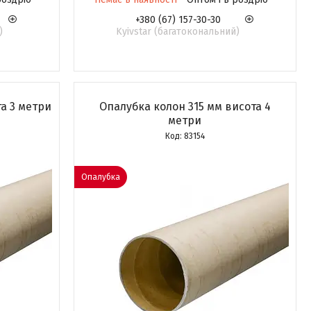
+380 (67) 157-30-30
)
Kyivstar (багатокональний)
а 3 метри
Опалубка колон 315 мм висота 4
метри
83154
Опалубка