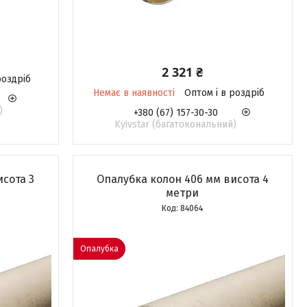
2 321 ₴
роздріб
Немає в наявності
Оптом і в роздріб
)
+380 (67) 157-30-30
Kyivstar (багатокональний)
исота 3
Опалубка колон 406 мм висота 4
метри
84064
Опалубка