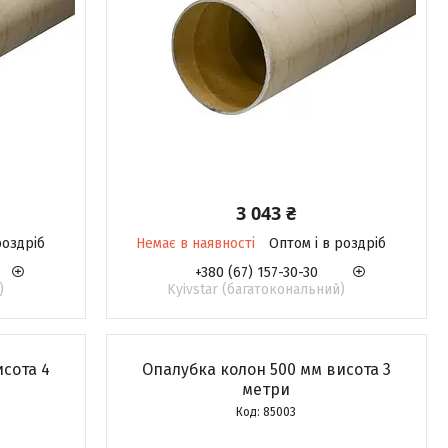
3 043 ₴
роздріб
Немає в наявності
Оптом і в роздріб
+380 (67) 157-30-30
)
Kyivstar (багатокональний)
исота 4
Опалубка колон 500 мм висота 3
метри
85003