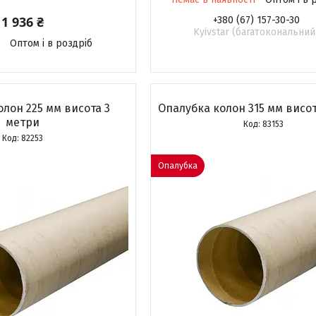
1 936 ₴
+380 (67) 157-30-30
Kyivstar (багатокональний
Оптом і в роздріб
лон 225 мм висота 3
Опалубка колон 315 мм висот
метри
83153
82253
Опалубка