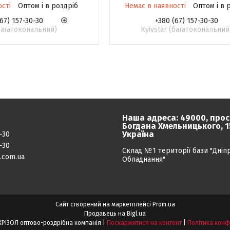
ості
Оптом і в роздріб
Немає в наявності
Оптом і в 
67) 157-30-30
+380 (67) 157-30-30
(багатокональний)
Kyivstar (багатокональний
Наша адреса: 49000, прос
Богдана Хмельницького, 15
Україна
-30
-30
Склад №1 території бази "Дніп
.com.ua
Обладнання"
Сайт створений на маркетплейсі
Prom.ua
Продавець на Bigl.ua
★★★★★ УКРІЗОЛ оптово-роздрібна компанія |
Поскаржитися на контент
|
Політика конф