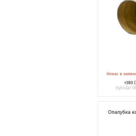
Немає в наявн
+380 (
Kyivstar 
Опалубка ко