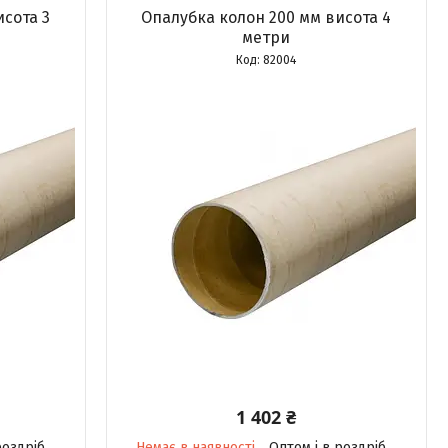
сота 3
Опалубка колон 200 мм висота 4
метри
82004
1 402 ₴
роздріб
Немає в наявності
Оптом і в роздріб