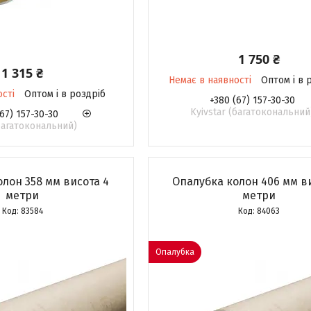
1 750 ₴
1 315 ₴
Немає в наявності
Оптом і в 
ості
Оптом і в роздріб
+380 (67) 157-30-30
Kyivstar (багатокональний
67) 157-30-30
(багатокональний)
лон 358 мм висота 4
Опалубка колон 406 мм в
метри
метри
83584
84063
Опалубка