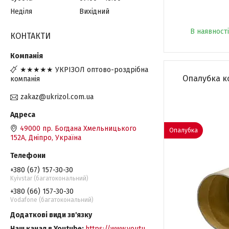
Неділя
Вихідний
В наявності
КОНТАКТИ
★★★★★ УКРІЗОЛ оптово-роздрібна
Опалубка ко
компанія
zakaz@ukrizol.com.ua
49000 пр. Богдана Хмельницького
Опалубка
152А, Дніпро, Україна
+380 (67) 157-30-30
Kyivstar (багатокональний)
+380 (66) 157-30-30
Vodafone (багатокональний)
Наш канал в Youtube
https://www.youtu