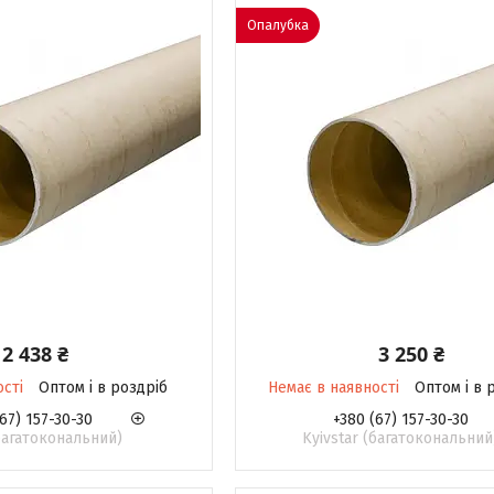
Опалубка
2 438 ₴
3 250 ₴
ості
Оптом і в роздріб
Немає в наявності
Оптом і в 
67) 157-30-30
+380 (67) 157-30-30
(багатокональний)
Kyivstar (багатокональний