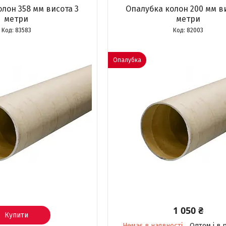
лон 358 мм висота 3
Опалубка колон 200 мм ви
метри
метри
83583
82003
Опалубка
1 050 ₴
Купити
Немає в наявності
Оптом і в 