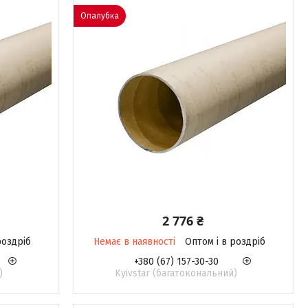
Опалубка
2 776 ₴
роздріб
Немає в наявності
Оптом і в роздріб
+380 (67) 157-30-30
)
Kyivstar (багатокональний)