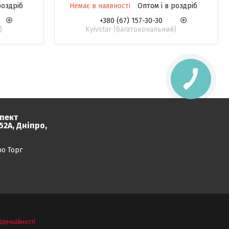
роздріб
Немає в наявності
Оптом і в роздріб
+380 (67) 157-30-30
)
Kyivstar (багатокональний)
пект
2А, Дніпро,
ро Торг
іденційності