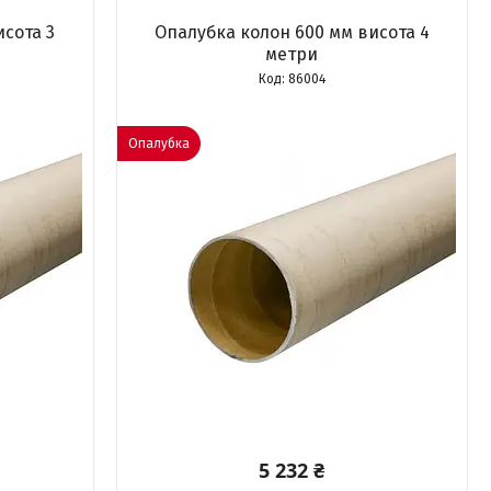
исота 3
Опалубка колон 600 мм висота 4
метри
86004
Опалубка
5 232 ₴