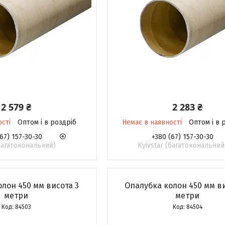
2 579 ₴
2 283 ₴
ості
Оптом і в роздріб
Немає в наявності
Оптом і в 
67) 157-30-30
+380 (67) 157-30-30
(багатокональний)
Kyivstar (багатокональний
лон 450 мм висота 3
Опалубка колон 450 мм в
метри
метри
84503
84504