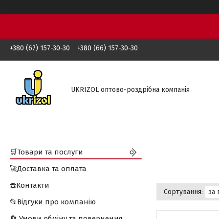
+380 (67) 157-30-30
+380 (66) 157-30-30
UKRIZOL оптово-роздрібна компанія
🛒Товари та послуги
🚀Доставка та оплата
☎️Контакти
📂Відгуки про компанію
🔄 Умови обміну та повернення