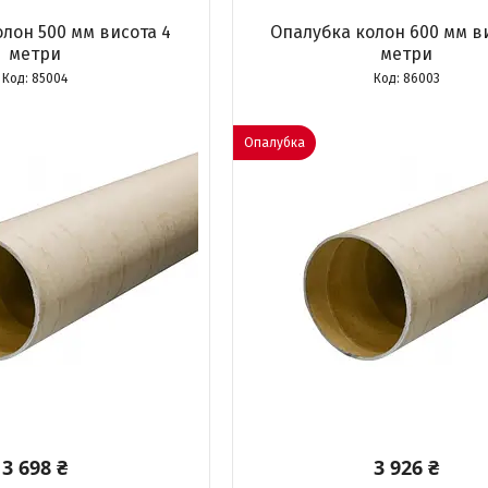
лон 500 мм висота 4
Опалубка колон 600 мм в
метри
метри
85004
86003
Опалубка
3 698 ₴
3 926 ₴