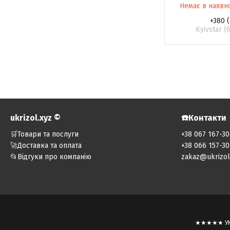
Немає в наявн
+380 (
Kyivstar 
ukrizol.xyz ©️
☎️Контакти
🛒Товари та послуги
+38 067 167-30
🚀Доставка та оплата
+38 066 157-30
📂Відгуки про компанію
zakaz@ukrizol