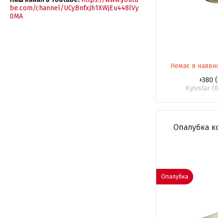
be.com/channel/UCyBnfxJh1XWjEu448lVy
0MA
Немає в наявн
+380 (
Kyivstar 
Опалубка ко
Опалубка