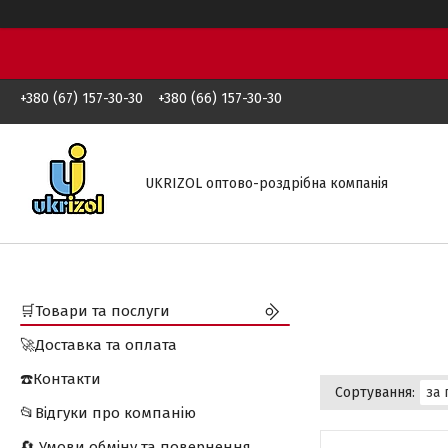
+380 (67) 157-30-30
+380 (66) 157-30-30
UKRIZOL оптово-роздрібна компанія
🛒Товари та послуги
🚀Доставка та оплата
☎️Контакти
📂Відгуки про компанію
🔄 Умови обміну та повернення