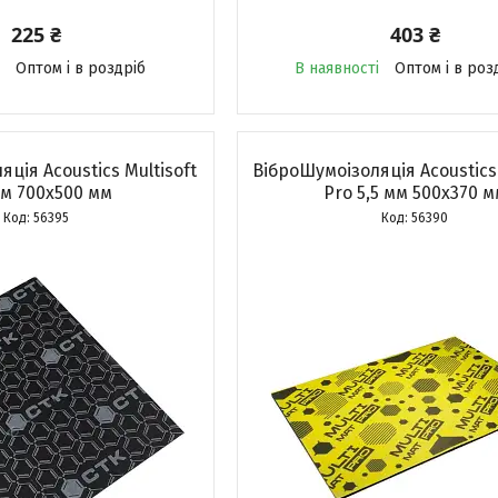
225 ₴
403 ₴
Оптом і в роздріб
В наявності
Оптом і в роз
ція Acoustics Multisoft
ВіброШумоізоляція Acoustics
мм 700x500 мм
Pro 5,5 мм 500x370 м
56395
56390