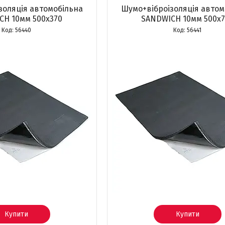
золяція автомобільна
Шумо+віброізоляція автом
CH 10мм 500x370
SANDWICH 10мм 500x
56440
56441
Купити
Купити