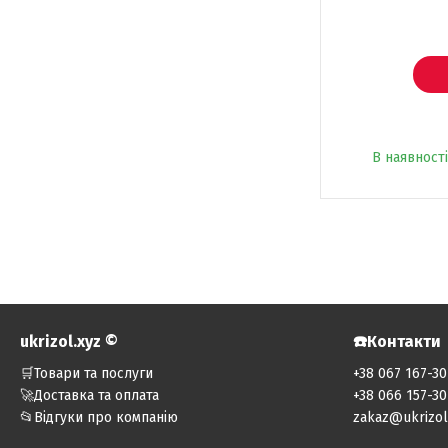
В наявності
ukrizol.xyz ©️
☎️Контакти
🛒Товари та послуги
+38 067 167-30
🚀Доставка та оплата
+38 066 157-30
📂Відгуки про компанію
zakaz@ukrizol