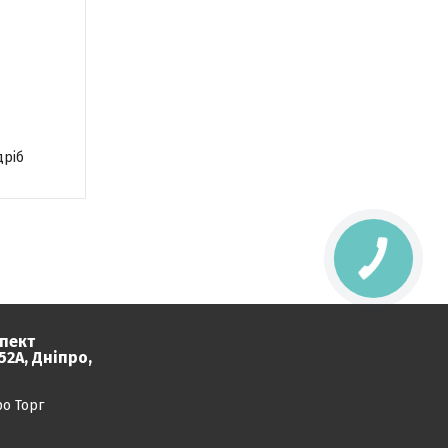
дріб
пект
2А, Дніпро,
ро Торг