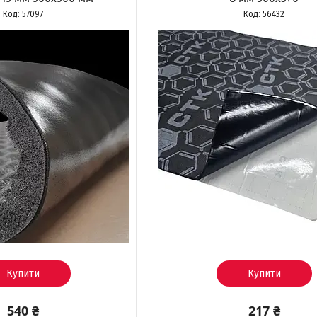
57097
56432
Купити
Купити
540 ₴
217 ₴