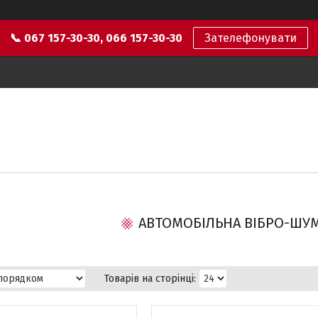
📞 067 157-30-30, 066 157-30-30
Зателефонувати
АВТОМОБІЛЬНА ВІБРО-ШУ