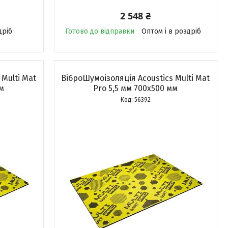
2 548 ₴
дріб
Готово до відправки
Оптом і в роздріб
 Multi Mat
ВіброШумоізоляція Acoustics Multi Mat
м
Pro 5,5 мм 700x500 мм
56392