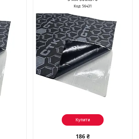
56431
Купити
186 ₴