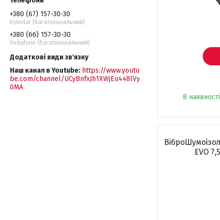
+380 (67) 157-30-30
Kyivstar (багатокональний)
+380 (66) 157-30-30
Vodafone (багатокональний)
Наш канал в Youtube
https://www.youtu
be.com/channel/UCyBnfxJh1XWjEu448lVy
0MA
В наявності
ВіброШумоізоля
EVO 7,