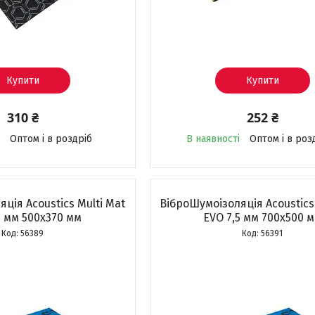
Купити
Купити
310 ₴
252 ₴
Оптом і в роздріб
В наявності
Оптом і в роз
ція Acoustics Multi Mat
ВіброШумоізоляція Acoustics
5 мм 500x370 мм
EVO 7,5 мм 700x500 
56389
56391