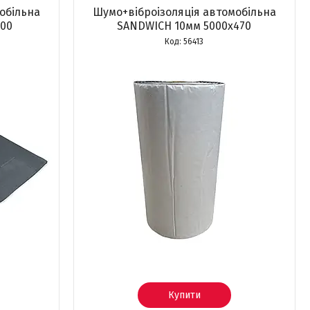
обільна
Шумо+віброізоляція автомобільна
700
SANDWICH 10мм 5000х470
56413
Купити