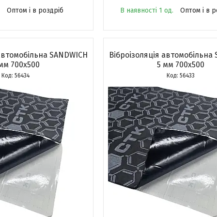
Оптом і в роздріб
В наявності 1 од.
Оптом і в р
 автомобільна SANDWICH
Віброізоляція автомобільна
мм 700x500
5 мм 700x500
56434
56433