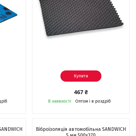
Купити
467 ₴
дріб
В наявності
Оптом і в роздріб
 SANDWICH
Віброізоляція автомобільна SANDWICH
5 мм 500x370