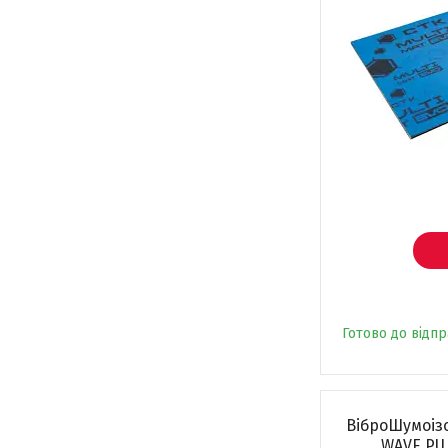
Готово до відп
ВіброШумоізо
WAVE PU 