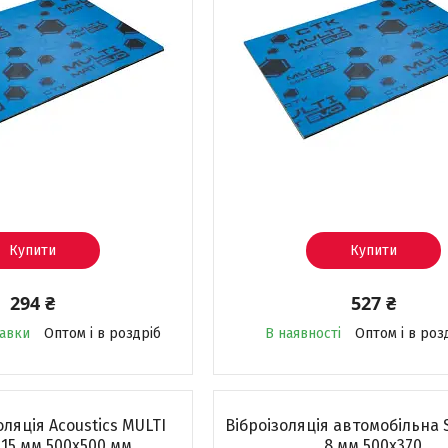
Купити
Купити
294 ₴
527 ₴
равки
Оптом і в роздріб
В наявності
Оптом і в роз
ляція Acoustics MULTI
Віброізоляція автомобільна
15 мм 500x500 мм
8 мм 500x370