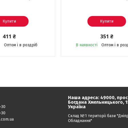
Купити
Купити
411 ₴
351 ₴
Оптом і в роздріб
В наявності
Оптом і в роз
Наша адреса: 49000, прос
Богдана Хмельницького, 15
Україна
-30
-30
Склад №1 території бази "Дніп
.com.ua
Обладнання"