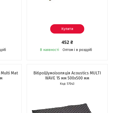
Купити
452 ₴
дріб
В наявності
Оптом і в роздріб
 Multi Mat
ВіброШумоізоляція Acoustics MULTI
мм
WAVE 15 мм 500x500 мм
57043