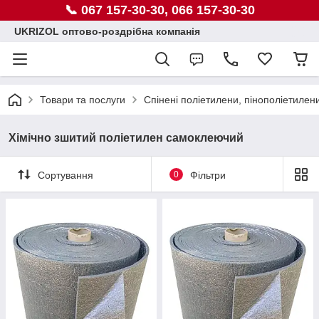
📞 067 157-30-30, 066 157-30-30
UKRIZOL оптово-роздрібна компанія
Товари та послуги
Спінені поліетилени, пінополіетилен
Хімічно зшитий поліетилен самоклеючий
Сортування
0
Фільтри