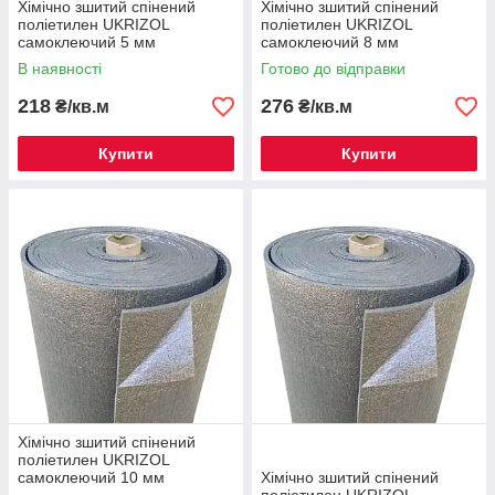
Хімічно зшитий спінений
Хімічно зшитий спінений
поліетилен UKRIZOL
поліетилен UKRIZOL
самоклеючий 5 мм
самоклеючий 8 мм
В наявності
Готово до відправки
218
276
₴/кв.м
₴/кв.м
Купити
Купити
Хімічно зшитий спінений
поліетилен UKRIZOL
самоклеючий 10 мм
Хімічно зшитий спінений