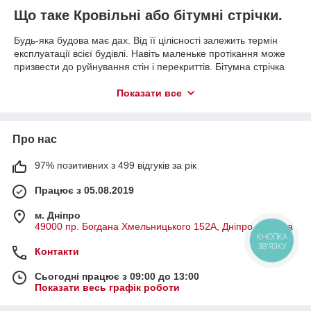
Що таке Кровільні або бітумні стрічки.
Будь-яка будова має дах. Від її цілісності залежить термін
експлуатації всієї будівлі. Навіть маленьке протікання може
призвести до руйнування стін і перекриттів. Бітумна стрічка
дешевий і надійний спосіб гідроізолювати примикання стіни
та даху, вентиляційних отворів, димоходів, механічних
Показати все
пошкоджень тощо.
Перевага бітумних стрічок:
Про нас
— стійка до впливу природних чинників, як-от
ультрафіолетове випромінювання, кислотні дощі,
97% позитивних з 499 відгуків за рік
вітрове навантаження тощо.
Працює з 05.08.2019
- не вимагає розігрівання під час використання.
- температури експлуатації від -40 до +120 грд С.
м. Дніпро
49000 пр. Богдана Хмельницького 152А, Дніпро, Україна
— висока адгезія до дерева, бетону, цегли, металу та
КНОПКА
інших.
ЗВ'ЯЗКУ
Контакти
- захищає метал від корозії.
Сьогодні працює з 09:00 до 13:00
— під час висихання не розтріскується, завдяки
Показати весь графік роботи
додаванню до складу синтетичного каучуку.
— великий вибір кольорів.