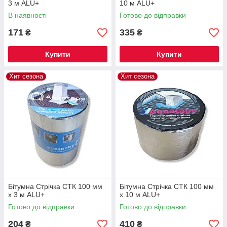
3 м ALU+
10 м ALU+
В наявності
Готово до відправки
171
335
₴
₴
Купити
Купити
Хит сезона
Хит сезона
Бітумна Стрічка СТК 100 мм
Бітумна Стрічка СТК 100 мм
х 3 м ALU+
х 10 м ALU+
Готово до відправки
Готово до відправки
204
410
₴
₴