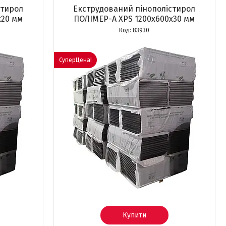
стирол
Екструдований пінополістирол
х20 мм
ПОЛІМЕР-А XPS 1200х600х30 мм
83930
СуперЦена!
Купити