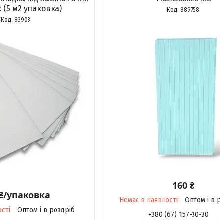
х (5 м2 упаковка)
889758
83903
160 ₴
 ₴/упаковка
Немає в наявності
Оптом і в 
ості
Оптом і в роздріб
+380 (67) 157-30-30