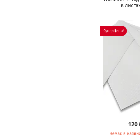
в листа
СуперЦена!
120
Немає в наявн