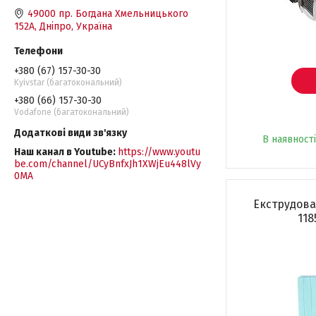
49000 пр. Богдана Хмельницького
152А, Дніпро, Україна
+380 (67) 157-30-30
Kyivstar (багатокональний)
+380 (66) 157-30-30
Vodafone (багатокональний)
В наявності
Наш канал в Youtube
https://www.youtu
be.com/channel/UCyBnfxJh1XWjEu448lVy
0MA
Екструдова
118