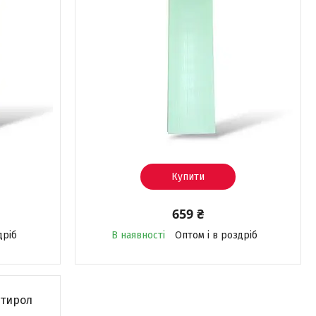
Купити
659 ₴
дріб
В наявності
Оптом і в роздріб
стирол