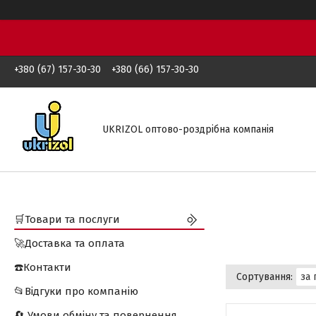
+380 (67) 157-30-30
+380 (66) 157-30-30
UKRIZOL оптово-роздрібна компанія
🛒Товари та послуги
🚀Доставка та оплата
☎️Контакти
📂Відгуки про компанію
🔄 Умови обміну та повернення