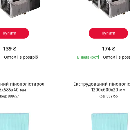
Купити
Купити
139 ₴
174 ₴
Оптом і в роздріб
В наявності
Оптом і в роз
ний пінополістирол
Екструдований пінополі
5х585х40 мм
1200х600х20 мм
889757
889756