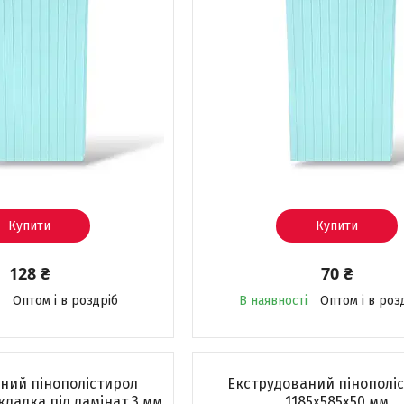
Купити
Купити
128 ₴
70 ₴
Оптом і в роздріб
В наявності
Оптом і в роз
ний пінополістирол
Екструдований пінополі
ладка під ламінат 3 мм
1185х585х50 мм