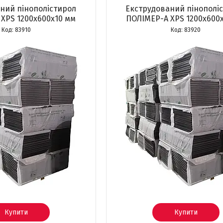
ний пінополістирол
Екструдований пінополі
XPS 1200х600х10 мм
ПОЛІМЕР-А XPS 1200х600
83910
83920
Купити
Купити