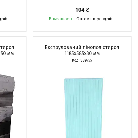
104 ₴
дріб
В наявності
Оптом і в роздріб
стирол
Екструдований пінополістирол
х50 мм
1185х585х30 мм
889755