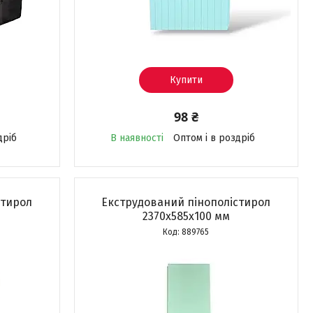
Купити
98 ₴
дріб
В наявності
Оптом і в роздріб
стирол
Екструдований пінополістирол
2370х585х100 мм
889765