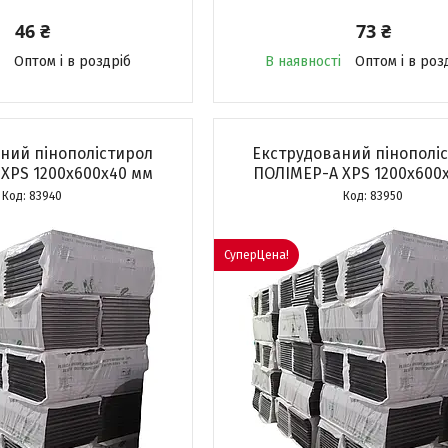
46 ₴
73 ₴
Оптом і в роздріб
В наявності
Оптом і в роз
ний пінополістирол
Екструдований пінополі
XPS 1200х600х40 мм
ПОЛІМЕР-А XPS 1200х600
83940
83950
СуперЦена!