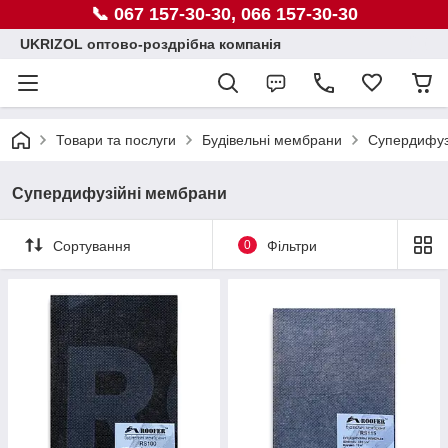
📞 067 157-30-30, 066 157-30-30
UKRIZOL оптово-роздрібна компанія
Товари та послуги
Будівельні мембрани
Супердифуз
Супердифузійні мембрани
Сортування
0
Фільтри