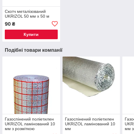
Скотч металізований
UKRIZOL 50 мм х 50 м
90
₴
Купити
Подібні товари компанії
Газоспінений поліетилен
Газоспінений поліетилен
Газо
UKRIZOL ламінований 10
UKRIZOL ламінований 10
UKRI
мм з розміткою
мм
мм з