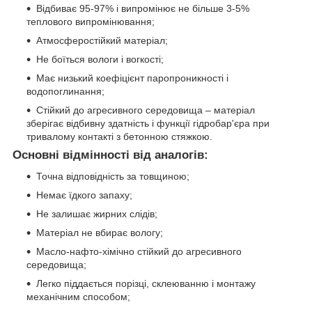
Відбиває 95-97% і випромінює не більше 3-5%
теплового випромінювання;
Атмосферостійкий матеріал;
Не боїться вологи і вогкості;
Має низький коефіцієнт паропроникності і
водопоглинання;
Стійкий до агресивного середовища – матеріал
зберігає відбивну здатність і функції гідробар'єра при
тривалому контакті з бетонною стяжкою.
Основні відмінності від аналогів:
Точна відповідність за товщиною;
Немає їдкого запаху;
Не залишає жирних слідів;
Матеріал не вбирає вологу;
Масло-нафто-хімічно стійкий до агресивного
середовища;
Легко піддається порізці, склеюванню і монтажу
механічним способом;