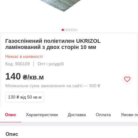
Газоспінений поліетилен UKRIZOL
ламінований з двох сторін 10 мм
Немає в наявності
Код: 900109
Опт і роздріб
140
₴/кв.м
Мінімальна сума замовлення на сайті — 300 ₴
130 ₴
від 50 кв.м
Опис
Характеристики
Доставка
Оплата
Умови п
Опис