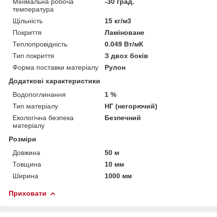
Мінімальна робоча
-30 град.
температура
Щільність
15 кг/м3
Покриття
Ламіноване
Теплопровідність
0.049 Вт/мК
Тип покриття
З двох боків
Форма поставки матеріалу
Рулон
Додаткові характеристики
Водопоглинання
1 %
Тип матеріалу
НГ (негорючий)
Екологічна безпека
Безпечний
матеріалу
Розміри
Довжина
50 м
Товщина
10 мм
Ширина
1000 мм
Приховати