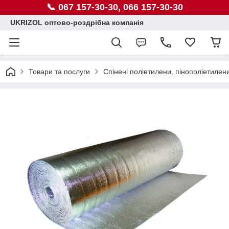
📞 067 157-30-30, 066 157-30-30
UKRIZOL оптово-роздрібна компанія
Товари та послуги
Спінені поліетилени, пінополіетилен