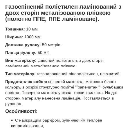
Газоспінений поліетилен ламінований з
двох сторін металізованою плівкою
(полотно ППЕ, ППЕ ламіноване).
Товщина:
10 мм
Ширина:
1000 мм.
Довжина рулону:
50 метрів.
Площа рулону:
50 м
2
.
Вид матеріалу:
спінений поліетилен, з двох сторін
ламінований металізованою плівкою.
Тип матеріалу:
газонаповнений пінополіетилен, не зшитий.
Представляє собою
спінений матеріал, матового білого
кольору, в розрізі структурно помітні ""запечатані"" бульбашки
повітря. Поверхня матеріалу рівна, трохи хвиляста. На дві
сторони матеріалу нанесена ламінація. Поставляється в
рулонах.
Особливості:
Є найкращим бар'єром, зупиняючим теплове
випромінювання;