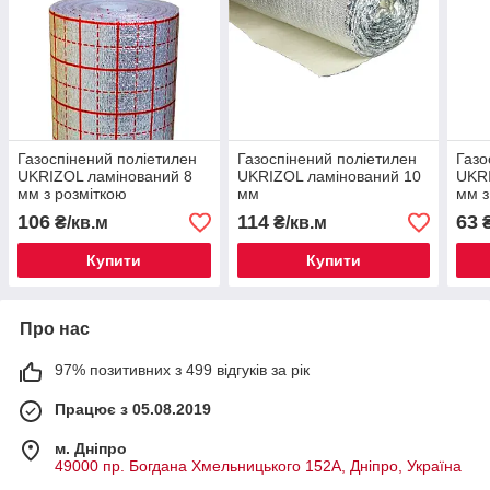
Газоспінений поліетилен
Газоспінений поліетилен
Газо
UKRIZOL ламінований 8
UKRIZOL ламінований 10
UKRI
мм з розміткою
мм
мм з
106
114
63
₴/кв.м
₴/кв.м
₴
Купити
Купити
Про нас
97% позитивних з 499 відгуків за рік
Працює з 05.08.2019
м. Дніпро
49000 пр. Богдана Хмельницького 152А, Дніпро, Україна