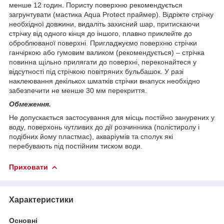
менше 12 годин. Пористу поверхню рекомендується
загрунтувати (мастика Aqua Protect праймер). Відріжте стрічку
необхідної довжини, видаліть захисний шар, притискаючи
стрічку від одного кінця до іншого, плавно приклейте до
оброблюваної поверхні. Пригладжуємо поверхню стрічки
ганчіркою або гумовим валиком (рекомендується) – стрічка
повинна щільно прилягати до поверхні, переконайтеся у
відсутності під стрічкою повітряних бульбашок. У разі
наклеювання декількох шматків стрічки внапуск необхідно
забезпечити не менше 30 мм перекриття.
Обмеження.
Не допускається застосування для місць постійно занурених у
воду, поверхонь чутливих до дії розчинника (полістиролу і
подібних йому пластмас), акваріумів та сполук які
перебувають під постійним тиском води.
Приховати
Характеристики
Основні