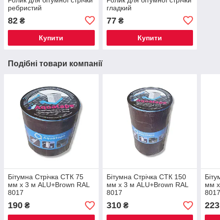
ребристий
гладкий
82
77
₴
₴
Купити
Купити
Подібні товари компанії
Бітумна Стрічка СТК 75
Бітумна Стрічка СТК 150
Біту
мм х 3 м ALU+Brown RAL
мм х 3 м ALU+Brown RAL
мм х
8017
8017
801
190
310
223
₴
₴