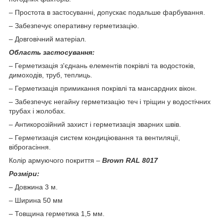
– Простота в застосуванні, допускає подальше фарбування.
– Забезпечує оперативну герметизацію.
– Довговічний матеріал.
Область застосування:
– Герметизація з'єднань елементів покрівлі та водостоків,
димоходів, труб, теплиць.
– Герметизація примикання покрівлі та мансардних вікон.
– Забезпечує негайну герметизацію теч і тріщин у водостічних
трубах і жолобах.
– Антикорозійний захист і герметизація зварних швів.
–
Герметизація систем кондиціювання та вентиляції,
віброгасіння
.
Колір армуючого покриття
–
Brown RAL 8017
Розміри:
– Довжина 3 м.
– Ширина 50 мм
– Товщина герметика 1,5 мм.