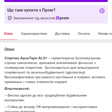
Що таке купити з Пром?
Замовлення під захистом
Опис
Характеристики
Доставка
Оплата
Умови п
Опис
Стрічка AquaTape ALU+
– герметизуюча бутилкаучукова
стрічка самоклеюча, армована алюмінієвою фольгою з
полімерним покриттям.
Застосовується для влаштування
покрівельної та загальнобудівельної гідроізоляції.
Високоефективна при ремонті протікання в покрівлі, всіляких
примикань і стиках елементів покрівлі.
Властивості:
– Висока адгезія до всіх традиційним будівельним
матеріалам.
– Стійка до впливу УФ-випромінювання і несприятливих
погодних факторів.