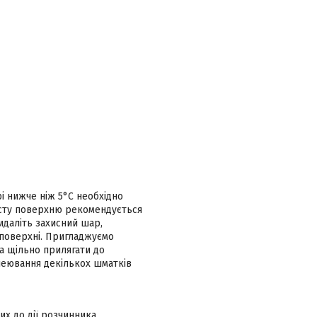
і нижче ніж 5°С необхідно
исту поверхню рекомендується
идаліть захисний шар,
 поверхні. Пригладжуємо
а щільно прилягати до
клеювання декількох шматків
их до дії розчинника