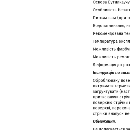
Основа Бутилкаучу
Особливість Неза
Питома вага (при то
Водопоглинання, н
Рекомендована тем
Температура експлу
Можливість фарбув
Можливість ремонт
Деформація до роз
Інструкція по зас
Оброблювану повер
витримати гермети
загрунтувати (маст
притискаючи стріч
поверхню стрічки 
поверхні, перекона
стрічки внапуск н
Обмеження.
Не допускається за