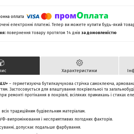
лючені електронні платежі. Тепер ви можете купити будь-який това
повернення товару протягом 14 днів
за домовленістю
пис
Характеристики
Ін
ALU+
– герметизуюча бутилкаучукова стрічка самоклеюча, армован
ттям.
Застосовується для влаштування покрівельної та загальнобудів
и ремонті протікання в покрівлі, всіляких примикань і стиках еле
о всіх традиційним будівельним матеріалам.
у УФ-випромінювання і несприятливих погодних факторів.
осуванні, допускає подальше фарбування.