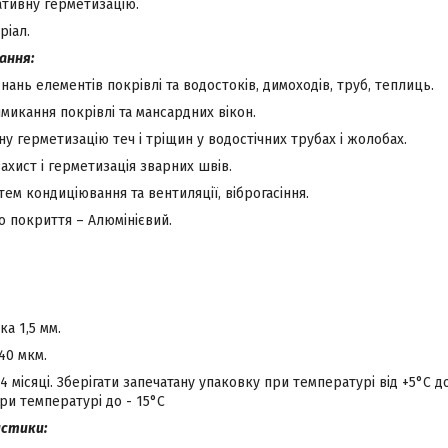
ативну герметизацію.
ріал.
ання:
днань елементів покрівлі та водостоків, димоходів, труб, теплиць.
микання покрівлі та мансардних вікон.
ну герметизацію теч і тріщин у водостічних трубах і жолобах.
ахист і герметизація зварних швів.
тем кондиціювання та вентиляції, віброгасіння
.
 покриття – Алюмінієвий.
а 1,5 мм.
40 мкм.
24 місяці. Зберігати запечатану упаковку при температурі від +5°С д
ри температурі до - 15°С
истики: