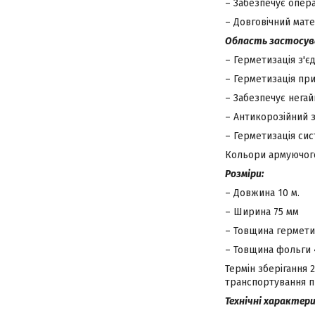
– Забезпечує опер
– Довговічний мате
Область застосув
– Герметизація з'є
– Герметизація при
– Забезпечує негай
– Антикорозійний з
–
Герметизація сис
Кольори армуючого
Розміри:
– Довжина 10 м.
– Ширина 75 мм
– Товщина герметик
– Товщина фольги 
Термін зберігання 
транспортування п
Технічні характер