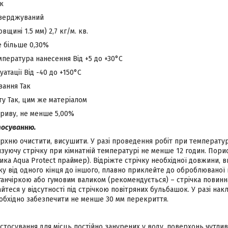
к
тверджуваний
вщині 1.5 мм) 2,7 кг/м. кв.
е більше 0,30%
пература нанесення Від +5 до +30°С
атації Від -40 до +150°С
ання Так
у Так, цим же матеріалом
риву, не менше 5,00%
тосуванню.
хню очистити, висушити. У разі проведення робіт при температур
зуючу стрічку при кімнатній температурі не менше 12 годин. Пор
ика Aqua Protect праймер). Відріжте стрічку необхідної довжини, в
ку від одного кінця до іншого, плавно приклейте до оброблюваної
ганчіркою або гумовим валиком (рекомендується) – стрічка повинн
йтеся у відсутності під стрічкою повітряних бульбашок. У разі на
еобхідно забезпечити не менше 30 мм перекриття.
стосування для місць постійно занурених у воду, поверхонь чутлив