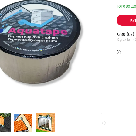
Готово д
Ку
+380 (67)
Kyivstar 