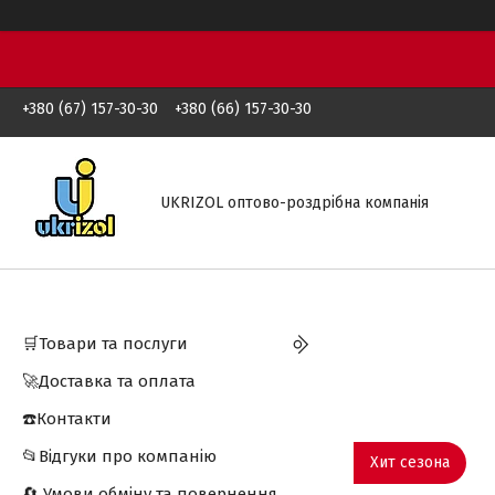
+380 (67) 157-30-30
+380 (66) 157-30-30
UKRIZOL оптово-роздрібна компанія
🛒Товари та послуги
🚀Доставка та оплата
☎️Контакти
📂Відгуки про компанію
Хит сезона
🔄 Умови обміну та повернення