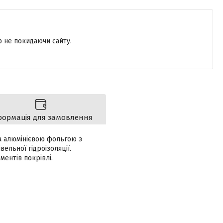
р не покидаючи сайту.
формація для замовлення
а алюмінієвою фольгою з
ельної гідроізоляції.
ментів покрівлі.