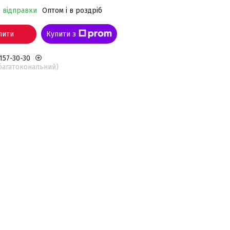
о відправки
Оптом і в роздріб
пити
Купити з
 157-30-30
(багатокональний)