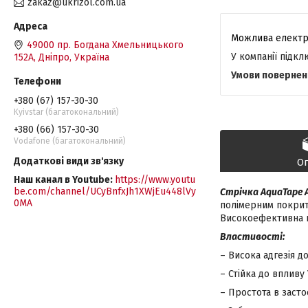
zakaz@ukrizol.com.ua
49000 пр. Богдана Хмельницького
У компанії підк
152А, Дніпро, Україна
+380 (67) 157-30-30
Kyivstar (багатокональний)
+380 (66) 157-30-30
Vodafone (багатокональний)
О
Наш канал в Youtube
https://www.youtu
be.com/channel/UCyBnfxJh1XWjEu448lVy
Стрічка AquaTape 
0MA
полімерним покри
Високоефективна пр
Властивості:
– Висока адгезія д
– Стійка до вплив
– Простота в заст