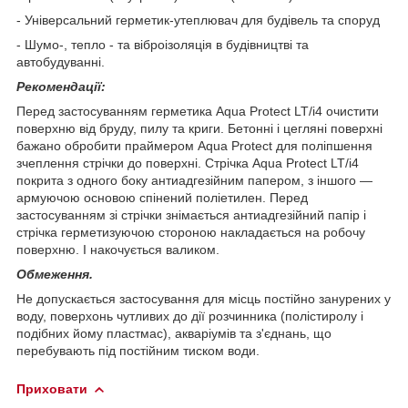
-
Універсальний герметик-утеплювач для будівель та споруд
- Шумо-, тепло - та віброізоляція в будівництві та
автобудуванні.
Рекомендації:
Перед застосуванням герметика Aqua Protect LT/i4 очистити
поверхню від бруду, пилу та криги. Бетонні і цегляні поверхні
бажано обробити праймером Aqua Protect для поліпшення
зчеплення стрічки до поверхні. Стрічка Aqua Protect LT/i4
покрита з одного боку антиадгезійним папером, з іншого —
армуючою основою спінений поліетилен. Перед
застосуванням зі стрічки знімається антиадгезійний папір і
стрічка герметизуючою стороною накладається на робочу
поверхню. І накочується валиком.
Обмеження.
Не допускається застосування для місць постійно занурених у
воду, поверхонь чутливих до дії розчинника (полістиролу і
подібних йому пластмас), акваріумів та
з'єднань, що
перебувають під постійним тиском води.
Приховати