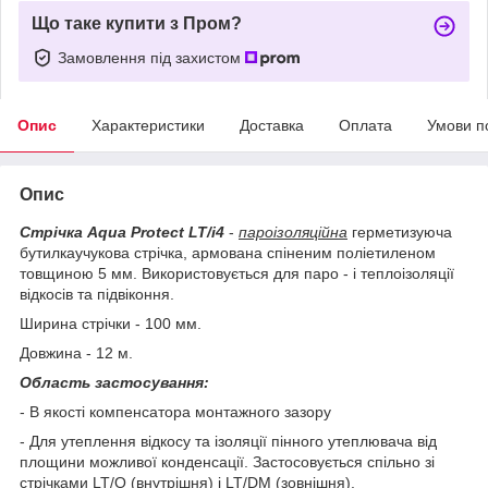
Що таке купити з Пром?
Замовлення під захистом
Опис
Характеристики
Доставка
Оплата
Умови п
Опис
Стрічка Aqua Protect LT/i4
-
пароізоляційна
герметизуюча
бутилкаучукова стрічка, армована спіненим поліетиленом
товщиною 5 мм. Використовується для паро - і
теплоізоляції
відкосів та підвіконня
.
Ширина стрічки - 100 мм.
Довжина - 12 м.
Область застосування:
- В якості компенсатора монтажного зазору
- Для утеплення відкосу та ізоляції пінного утеплювача від
площини можливої конденсації. Застосовується спільно зі
стрічками LT/O (внутрішня) і LT/DM (зовнішня).