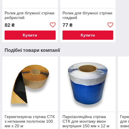
Ролик для бітумної стрічки
Ролик для бітумної стрічки
ребристий
гладкий
82
77
₴
₴
Купити
Купити
Подібні товари компанії
Герметизуюча стрічка СТК
Пароізоляційна стрічка
Герм
з нетканим полотном 100
СТК для монтажу вікон
для 
мм х 20 м
внутрішня 150 мм х 12 м
зовн