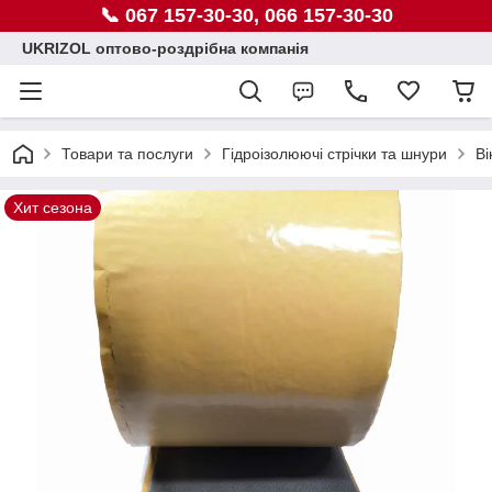
📞 067 157-30-30, 066 157-30-30
UKRIZOL оптово-роздрібна компанія
Товари та послуги
Гідроізолюючі стрічки та шнури
Ві
Хит сезона