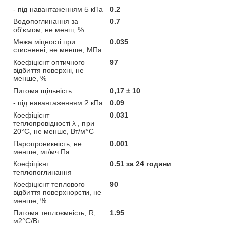
- під навантаженням 5 кПа
0.2
Водопоглинання за
0.7
об'ємом, не менш, %
Межа міцності при
0.035
стисненні, не менше, МПа
Коефіцієнт оптичного
97
відбиття поверхні, не
менше, %
Питома щільність
0,17 ± 10
- під навантаженням 2 кПа
0.09
Коефіцієнт
0.031
теплопровідності λ , при
20°С, не менше, Вт/м°C
Паропроникність, не
0.001
менше, мг/мч Па
Коефіцієнт
0.51 за 24 години
теплопоглинання
Коефіцієнт теплового
90
відбиття поверхнорсти, не
менше, %
Питома теплоємність, R,
1.95
м2°С/Вт