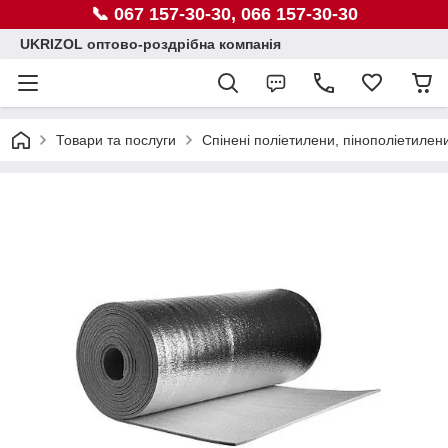
📞 067 157-30-30, 066 157-30-30
UKRIZOL оптово-роздрібна компанія
Товари та послуги
Спінені поліетилени, пінополіетилен