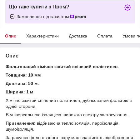
Що таке купити з Пром?
Замовлення під захистом
Опис
Характеристики
Доставка
Оплата
Умови п
Опис
Фольгований хімічно зшитий спінений поліетилен.
Товщина: 10 мм
Довжина: 50 м.
Ширина: 1 м
Хімічно зшитий спінений поліетилен, дубльований фольгою з
однієї сторони.
Є універсальною ізоляцією широкого спектру застосування.
Призначення:
відбиваюча теплоізоляція, пароізоляція,
шумоізоляція.
За рахунок фольгованого шару має властивість відображення