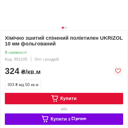
Хімічно зшитий спінений поліетилен UKRIZOL
10 мм фольгований
В наявності
Код: 901105
Опт і роздріб
324
₴/кв.м
303 ₴
від 50 кв.м
Купити
або
Купити з