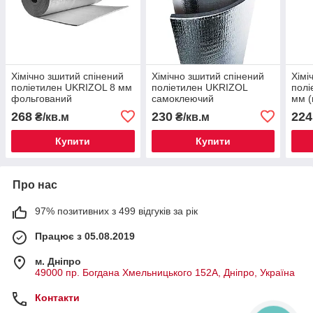
Хімічно зшитий спінений
Хімічно зшитий спінений
Хімі
поліетилен UKRIZOL 8 мм
поліетилен UKRIZOL
полі
фольгований
самоклеючий
мм (
фольгований 4 мм
щіль
268
230
224
₴/кв.м
₴/кв.м
Купити
Купити
Про нас
97% позитивних з 499 відгуків за рік
Працює з 05.08.2019
м. Дніпро
49000 пр. Богдана Хмельницького 152А, Дніпро, Україна
Контакти