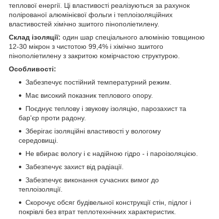
теплової енергії. Ці властивості реалізуються за рахунок
полірованої алюмінієвої фольги і теплоізоляційних
властивостей хімічно зшитого пінополіетилену.
Склад ізоляції:
один шар спеціального алюмінію товщиною
12-30 мікрон з чистотою 99,4% і хімічно зшитого
пінополіетилену з закритою комірчастою структурою.
Особливості:
Забезпечує постійний температурний режим.
Має
високий показник теплового опору.
Поєднує теплову і звукову ізоляцію, парозахист та
бар'єр проти радону.
Зберігає ізоляційні властивості у вологому
середовищі.
Не вбирає вологу і є надійною гідро - і пароізоляцією.
Забезпечує захист від радіації.
Забезпечує виконання сучасних вимог до
теплоізоляції.
Скорочує обсяг будівельної конструкції стін, підлог і
покрівлі без втрат теплотехнічних характеристик.