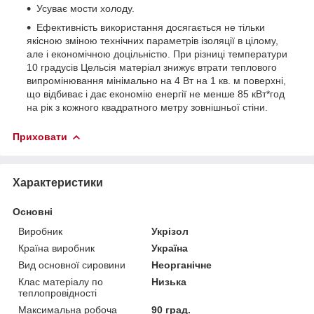
Усуває мости холоду.
Ефективність використання досягається не тільки
якісною зміною технічних параметрів ізоляції в цілому,
але і економічною доцільністю. При різниці температури
10 градусів Цельсія матеріал знижує втрати теплового
випромінювання мінімально на 4 Вт на 1 кв. м поверхні,
що відбиває і дає економію енергії не менше 85 кВт*год
на рік з кожного квадратного метру зовнішньої стіни.
Приховати
Характеристики
Основні
Виробник
Укрізол
Країна виробник
Україна
Вид основної сировини
Неорганічне
Клас матеріалу по
Низька
теплопровідності
Максимальна робоча
90 град.