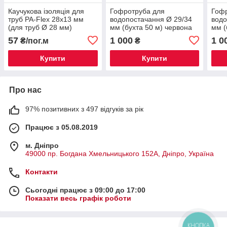
Каучукова ізоляція для
Гофротруба для
Гоф
труб PA-Flex 28х13 мм
водопостачання Ø 29/34
водо
(для труб Ø 28 мм)
мм (бухта 50 м) червона
мм (
57
1 000
1 0
₴/пог.м
₴
Купити
Купити
Про нас
97% позитивних з 497 відгуків за рік
Працює з 05.08.2019
м. Дніпро
49000 пр. Богдана Хмельницького 152А, Дніпро, Україна
Контакти
Сьогодні працює з 09:00 до 17:00
Показати весь графік роботи
КНОПКА