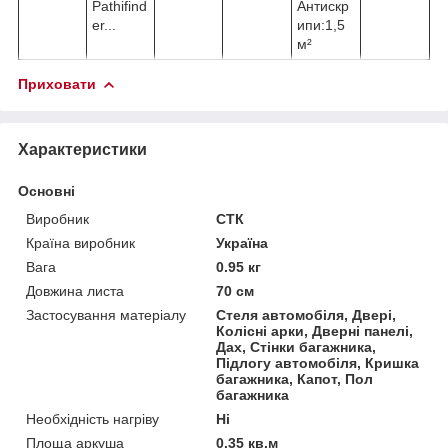
Pathifind
Антискр
er...
ипи:1,5
м²
Приховати
Характеристики
Основні
Виробник
СТК
Країна виробник
Україна
Вага
0.95 кг
Довжина листа
70 см
Застосування матеріалу
Стеля автомобіля, Двері,
Колісні арки, Дверні панелі,
Дах, Стінки багажника,
Підлогу автомобіля, Кришка
багажника, Капот, Пол
багажника
Необхідність нагріву
Ні
Площа аркуша
0.35 кв.м