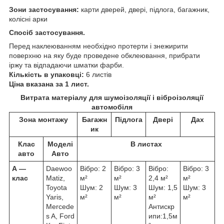
Зони застосування:
карти дверей, двері, підлога, багажник,
колісні арки
Спосіб застосування.
Перед наклеюванням необхідно протерти і знежирити
поверхню на яку буде проведене обклеювання, прибрати
іржу та відпадаючи шматки фарби.
Кількість в упаковці:
6 листів
Ціна вказана за 1 лист.
Витрата матеріалу для шумоізоляції і віброізоляції
автомобіля
Зона монтажу
Багажн
Підлога
Двері
Дах
ик
Клас
Моделі
В листах
авто
Авто
А ―
Daewoo
Вібро: 2
Вібро: 3
Вібро:
Вібро: 3
клас
Matiz,
м²
м²
2,4 м²
м²
Toyota
Шум: 2
Шум: 3
Шум: 1,5
Шум: 3
Yaris,
м²
м²
м²
м²
Mercede
Антискр
s A, Ford
ипи:1,5м