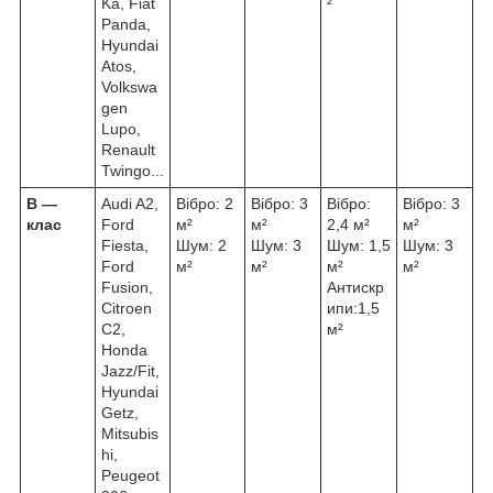
Ka, Fiat
²
Panda,
Hyundai
Atos,
Volkswa
gen
Lupo,
Renault
Twingo...
В ―
Audi A2,
Вібро: 2
Вібро: 3
Вібро:
Вібро: 3
клас
Ford
м²
м²
2,4 м²
м²
Fiesta,
Шум: 2
Шум: 3
Шум: 1,5
Шум: 3
Ford
м²
м²
м²
м²
Fusion,
Антискр
Citroen
ипи:1,5
C2,
м²
Honda
Jazz/Fit,
Hyundai
Getz,
Mitsubis
hi,
Peugeot