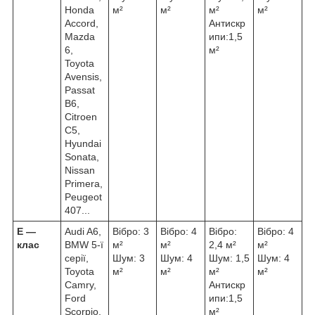
Honda
м²
м²
м²
м²
Accord,
Антискр
Mazda
ипи:1,5
6,
м²
Toyota
Avensis,
Passat
B6,
Citroen
C5,
Hyundai
Sonata,
Nissan
Primera,
Peugeot
407...
Е ―
Audi A6,
Вібро: 3
Вібро: 4
Вібро:
Вібро: 4
клас
BMW 5-ї
м²
м²
2,4 м²
м²
серії,
Шум: 3
Шум: 4
Шум: 1,5
Шум: 4
Toyota
м²
м²
м²
м²
Camry,
Антискр
Ford
ипи:1,5
Scorpio,
м²