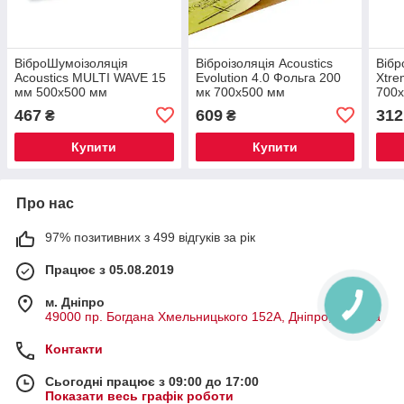
ВіброШумоізоляція
Віброізоляція Acoustics
Вібр
Acoustics MULTI WAVE 15
Evolution 4.0 Фольга 200
Xtre
мм 500x500 мм
мк 700x500 мм
700
467
609
312
₴
₴
Купити
Купити
Про нас
97% позитивних з 499 відгуків за рік
Працює з 05.08.2019
м. Дніпро
49000 пр. Богдана Хмельницького 152А, Дніпро, Україна
Контакти
Сьогодні працює з 09:00 до 17:00
Показати весь графік роботи