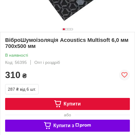
ВіброШумоізоляція Acoustics Multisoft 6,0 мм
700x500 мм
В наявності
Код: 56395
Опт і роздріб
310
₴
287 ₴
від 6 шт.
Купити
або
Купити з