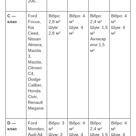
206...
С ―
Ford
Вібро:
Вібро: 4
Вібро:
Вібро: 4
клас
Focus,
2,8 м²
м²
2,4 м²
м²
Kia
Шум:
Шум: 4
Шум: 1,5
Шум: 4
Ceed,
2,8 м²
м²
м²
м²
Nissan
Антискр
Almera,
ипи:1,5
Mazda
м²
3,
Mazda,
Citroen
C4,
Dodge
Caliber,
Honda
Civic,
Renault
Megane.
..
D ―
Ford
Вібро: 3
Вібро: 4
Вібро:
Вібро: 4
клас
Mondeo,
м²
м²
2,4 м²
м²
Audi A4,
Шум: 3
Шум: 4
Шум: 1,5
Шум: 4