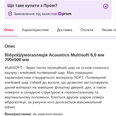
Що таке купити з Пром?
Замовлення під захистом
Опис
Характеристики
Доставка
Оплата
Умови п
Опис
ВіброШумоізоляція Acoustics Multisoft 6,0 мм
700x500 мм
MultiSOFT - Звуко-тепло ізоляційний шар на основі спіненого
каучуку і клейовий полімерний шар. Має покращені
характеристики стандартного матеріалу SOFT. Полімерний
клейовий шар стійкий до вологи, що дозволяє застосовувати
даний матеріал на зовнішню фільонку дверей, дах, а також
поверхні зі складною структурою в горизонтальному та
вертикальному положенні. Клеїться другим шаром поверх
віброізоляції, за рахунок чого досягається максимальний
ефект.
Використання:
як шумопоглинач.