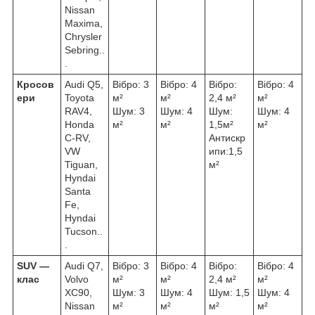
Nissan
Maxima,
Chrysler
Sebring..
.
Кросов
Audi Q5,
Вібро: 3
Вібро: 4
Вібро:
Вібро: 4
ери
Toyota
м²
м²
2,4 м²
м²
RAV4,
Шум: 3
Шум: 4
Шум:
Шум: 4
Honda
м²
м²
1,5м²
м²
C-RV,
Антискр
VW
ипи:1,5
Tiguan,
м²
Hyndai
Santa
Fe,
Hyndai
Tucson..
.
SUV ―
Audi Q7,
Вібро: 3
Вібро: 4
Вібро:
Вібро: 4
клас
Volvo
м²
м²
2,4 м²
м²
XC90,
Шум: 3
Шум: 4
Шум: 1,5
Шум: 4
Nissan
м²
м²
м²
м²