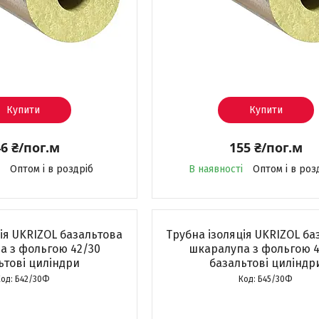
Купити
Купити
6 ₴/пог.м
155 ₴/пог.м
Оптом і в роздріб
В наявності
Оптом і в роз
ія UKRIZOL базальтова
Трубна ізоляція UKRIZOL ба
а з фольгою 42/30
шкаралупа з фольгою 4
ьтові циліндри
базальтові циліндр
Б42/30Ф
Б45/30Ф