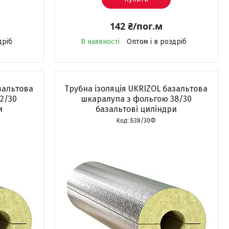
142 ₴/пог.м
дріб
В наявності
Оптом і в роздріб
зальтова
Трубна ізоляція UKRIZOL базальтова
2/30
шкаралупа з фольгою 38/30
и
базальтові циліндри
Б38/30Ф