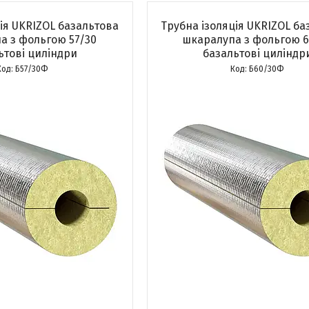
ія UKRIZOL базальтова
Трубна ізоляція UKRIZOL ба
а з фольгою 57/30
шкаралупа з фольгою 6
ьтові циліндри
базальтові циліндр
Б57/30Ф
Б60/30Ф