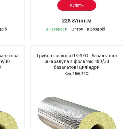
Купити
228 ₴/пог.м
дріб
В наявності
Оптом і в роздріб
зальтова
Трубна ізоляція UKRIZOL базальтова
9/30
шкаралупа з фольгою 100/30
и
базальтові циліндри
Б100/30Ф