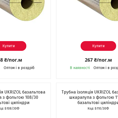
Купити
Купити
8 ₴/пог.м
267 ₴/пог.м
Оптом і в роздріб
В наявності
Оптом і в роз
ія UKRIZOL базальтова
Трубна ізоляція UKRIZOL ба
 з фольгою 108/30
шкаралупа з фольгою 1
ьтові циліндри
базальтові циліндр
Б108/30Ф
Б110/30Ф