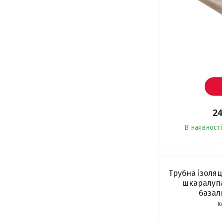
24
В наявності
Трубна ізоляц
шкаралупа
базал