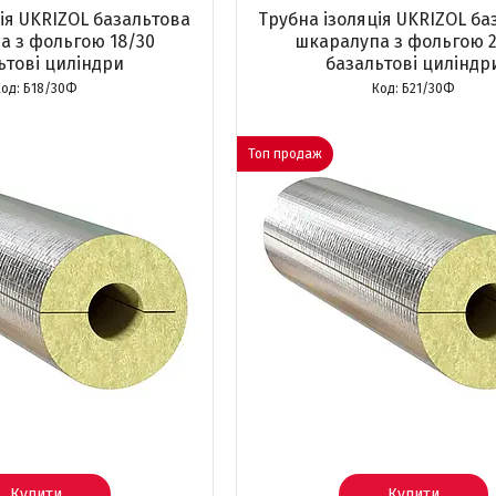
ія UKRIZOL базальтова
Трубна ізоляція UKRIZOL ба
а з фольгою 18/30
шкаралупа з фольгою 2
ьтові циліндри
базальтові циліндр
Б18/30Ф
Б21/30Ф
Топ продаж
Купити
Купити