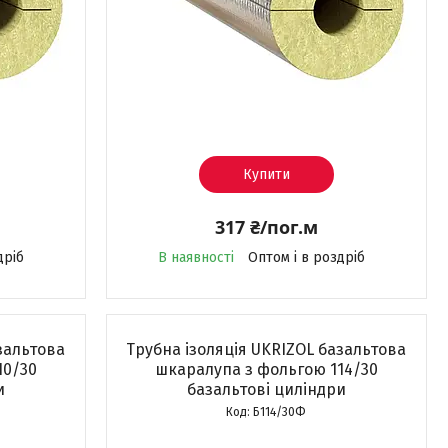
Купити
317 ₴/пог.м
дріб
В наявності
Оптом і в роздріб
зальтова
Трубна ізоляція UKRIZOL базальтова
10/30
шкаралупа з фольгою 114/30
и
базальтові циліндри
Б114/30Ф