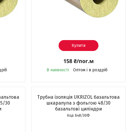
Купити
158 ₴/пог.м
дріб
В наявності
Оптом і в роздріб
зальтова
Трубна ізоляція UKRIZOL базальтова
5/30
шкаралупа з фольгою 48/30
и
базальтові циліндри
Б48/30Ф