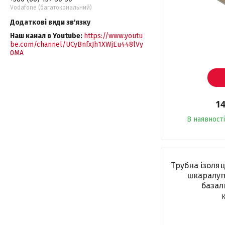
Vodafone (багатокональний)
Наш канал в Youtube
https://www.youtu
be.com/channel/UCyBnfxJh1XWjEu448lVy
0MA
14
В наявності
Трубна ізоляц
шкаралуп
базал