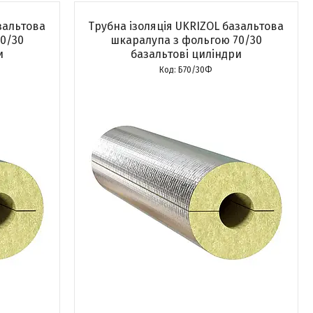
зальтова
Трубна ізоляція UKRIZOL базальтова
0/30
шкаралупа з фольгою 70/30
и
базальтові циліндри
Б70/30Ф