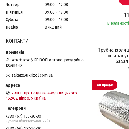
Четвер
09:00
17:00
Пʼятниця
09:00
17:00
11
Субота
09:00
13:00
В наявності
Неділя
Вихідний
КОНТАКТИ
Трубна ізоляц
шкаралуп
★★★★★ УКРІЗОЛ оптово-роздрібна
базал
компанія
zakaz@ukrizol.com.ua
Топ продаж
49000 пр. Богдана Хмельницького
152А, Дніпро, Україна
+380 (67) 157-30-30
Kyivstar (багатокональний)
+380 (66) 157-30-30