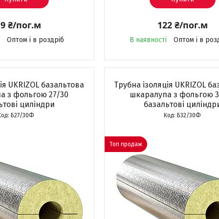
9 ₴/пог.м
122 ₴/пог.м
Оптом і в роздріб
В наявності
Оптом і в роз
ія UKRIZOL базальтова
Трубна ізоляція UKRIZOL ба
а з фольгою 27/30
шкаралупа з фольгою 3
ьтові циліндри
базальтові циліндр
Б27/30Ф
Б32/30Ф
Топ продаж