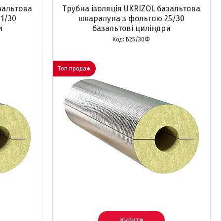
зальтова
Трубна ізоляція UKRIZOL базальтова
1/30
шкаралупа з фольгою 25/30
и
базальтові циліндри
Б25/30Ф
Топ продаж
Купити