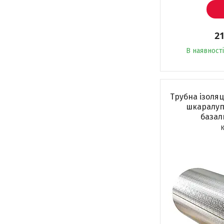
21
В наявності
Трубна ізоляц
шкаралуп
базал