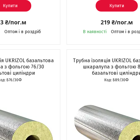
Купити
Купити
3 ₴/пог.м
219 ₴/пог.м
Оптом і в роздріб
В наявності
Оптом і в роз
ія UKRIZOL базальтова
Трубна ізоляція UKRIZOL ба
а з фольгою 76/30
шкаралупа з фольгою 8
ьтові циліндри
базальтові циліндр
Б76/30Ф
Б89/30Ф