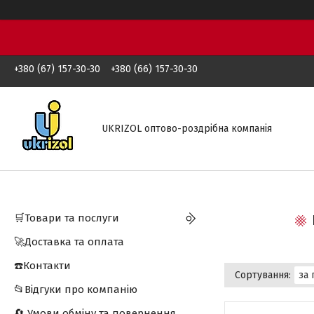
+380 (67) 157-30-30
+380 (66) 157-30-30
UKRIZOL оптово-роздрібна компанія
🛒Товари та послуги
🚀Доставка та оплата
☎️Контакти
📂Відгуки про компанію
🔄 Умови обміну та повернення