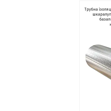
Трубна ізоляц
шкаралуп
базал