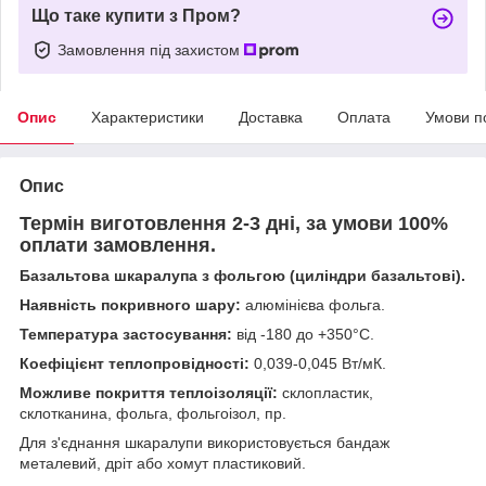
Що таке купити з Пром?
Замовлення під захистом
Опис
Характеристики
Доставка
Оплата
Умови п
Опис
Термін виготовлення 2-3 дні, за умови 100%
оплати замовлення.
Базальтова шкаралупа з фольгою (циліндри базальтові).
Наявність покривного шару:
алюмінієва фольга.
Температура застосування:
від -180 до +350°С.
Коефіцієнт теплопровідності:
0,039-0,045 Вт/мК.
Можливе покриття теплоізоляції:
склопластик,
склотканина, фольга, фольгоізол, пр.
Для з'єднання шкаралупи використовується бандаж
металевий, дріт або хомут пластиковий.