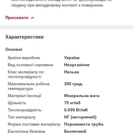
людину при випадковому контакті з поверхнею.
Приховати
Характеристики
Основні
Країна виробник
Україна
Вид основної сировини
Неорганічне
Клас матеріалу по
Низька
теплопровідності
Максимальна робоча
350 град.
температура
Матеріал ізоляції
Мінеральна вата
Щільність
75 кг/м3
Теплопровідність
0.039 Вт/мК
Тип матеріалу
НГ (негорючий)
Форма поставки матеріалу
Порожниста труба
Екологічна безпека
Безпечний