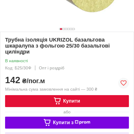
Трубна ізоляція UKRIZOL базальтова
шкаралупа з фольгою 25/30 базальтові
циліндри
В наявності
Код: Б25/30Ф
Опт і роздріб
142
₴/пог.м
Мінімальна сума замовлення на сайті — 300 ₴
Купити
або
Купити з