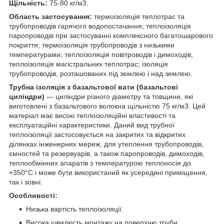
Щільність:
75-80 кг/м3.
Область застосування:
термоізоляція теплотрас та
трубопроводів гарячого водопостачання; теплоізоляція
паропроводів при застосуванні комплексного багатошарового
покриття; термоізоляція трубопроводів з низькими
температурами; теплоізоляція повітроводів і димоходів;
теплоізоляція магістральних теплотрас; ізоляція
трубопроводів, розташованих під землею і над землею.
Трубна ізоляція з базальтової вати (базальтові
циліндри)
― циліндри різного діаметру та товщини, які
виготовлені з базальтового волокна щільністю 75 кг/м3. Цей
матеріал має високі теплоізоляційні властивості та
експлуатаційні характеристики. Даний вид трубної
теплоізоляції застосовується на закритих та відкритих
ділянках інженерних мереж, для утеплення трубопроводів,
ємностей та резервуарів, а також паропроводів, димоходів,
теплообмінних апаратів з температурою теплоносія до
+350°С і може бути використаний як усередині приміщення,
так і зовні.
Особливості:
Низька вартість теплоізоляції.
Висока швидкість монтажу на поверхню труби.