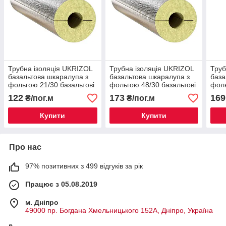
Трубна ізоляція UKRIZOL
Трубна ізоляція UKRIZOL
Труб
базальтова шкаралупа з
базальтова шкаралупа з
база
фольгою 21/30 базальтові
фольгою 48/30 базальтові
фоль
циліндри
циліндри
цилі
122
173
169
₴/пог.м
₴/пог.м
Купити
Купити
Про нас
97% позитивних з 499 відгуків за рік
Працює з 05.08.2019
м. Дніпро
49000 пр. Богдана Хмельницького 152А, Дніпро, Україна