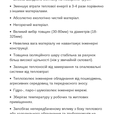
Зменшує втрати теплової енергії в 3-4 рази порівняно
з іншими матеріалами.
Абсолютно екологічно чистий матеріал.
Негорючий матеріал.
Великий вибір товщин (30-80мм) та діаметрів (18-
325мм).
Невелика вага матеріалу не навантажує інженерні
конструкції.
Товщина ізоляційного шару стабільна за рахунок
більш високої щільності (ніж у звичайній скловаті).
Захищає теплоносій від замерзання та опалювальні
системи від тепловтрат.
Теплоізолює інженерне обладнання від пошкоджень,
агресивних середовищ та передчасного зносу.
Гідро-, паро-і шумоізолює інженерні мережі.
Зберігає температуру у робочих та житлових
приміщеннях.
Запобігає непередбаченому впливу з боку теплового
або холодильного обладнання та трубопроводів на