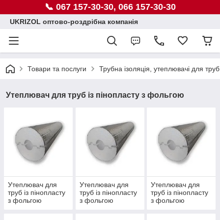
📞 067 157-30-30, 066 157-30-30
UKRIZOL оптово-роздрібна компанія
Товари та послуги
Трубна ізоляція, утеплювачі для труб
Утеплювач для труб із пінопласту з фольгою
Утеплювач для
Утеплювач для
Утеплювач для
труб із пінопласту
труб із пінопласту
труб із пінопласту
з фольгою
з фольгою
з фольгою
товщиною 30 мм
товщиною 40 мм
товщиною 50 мм