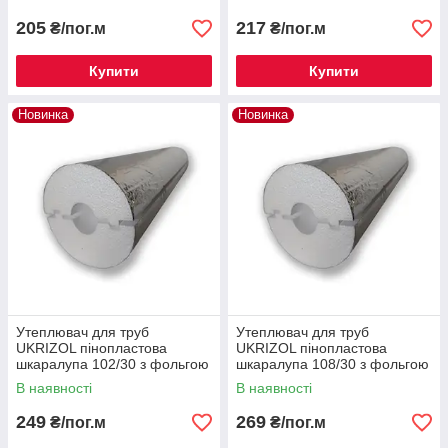
205
217
₴/пог.м
₴/пог.м
Купити
Купити
Новинка
Новинка
Утеплювач для труб
Утеплювач для труб
UKRIZOL пінопластова
UKRIZOL пінопластова
шкаралупа 102/30 з фольгою
шкаралупа 108/30 з фольгою
В наявності
В наявності
249
269
₴/пог.м
₴/пог.м