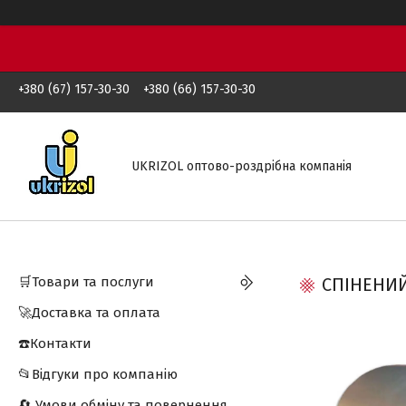
+380 (67) 157-30-30
+380 (66) 157-30-30
UKRIZOL оптово-роздрібна компанія
🛒Товари та послуги
СПІНЕНИЙ
🚀Доставка та оплата
☎️Контакти
📂Відгуки про компанію
🔄 Умови обміну та повернення