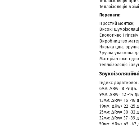
Теплоізоляція при 
Теплоізоляція в хімі
Переваги:
Простий монтаж;
Високі шумоізоляці
Екологічно і гігієн
Виробництво матер
Низька ціна, зручн
Зручна упаковка д
Матеріал вже гідно
теплоізоляція і зву
Звукоізоляційні
Індекс додаткової 
6мм: ∆Rw= 8 -9 дБ.
9мм: ∆Rw= 12 -14 дБ
13мм: ∆Rw= 16 -18 д
19мм: ∆Rw= 22 -25 д
25мм: ∆Rw= 30 -32 д
32мм: ∆Rw= 37 -39 д
50мм: ∆Rw= 45 -47 