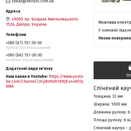
zakaz@ukrizol.com.ua
49000 пр. Богдана Хмельницького
152А, Дніпро, Україна
У компанії підк
+380 (67) 157-30-30
Kyivstar (багатокональний)
+380 (66) 157-30-30
Vodafone (багатокональний)
О
Наш канал в Youtube
https://www.youtu
be.com/channel/UCyBnfxJh1XWjEu448lVy
0MA
Спінений кау
Товщина: 32 мм
Ширина: 1000 мм.
Довжина рулону: 
Площа рулону: 6 м2
Спінений каучук -