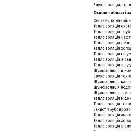
Звукоізоляція, тепл
Основні області з
Системи кондиціону
Теплоізоляція сист
Теплоізоляція труб
Теплоізоляція нафт
Теплоізоляція резе
Теплоізоляція холо
Теплоізоляція і шу
Теплоізоляція в сан
Теплоізоляція в су
Шумоізоляція в кон
Звукоізоляція техн
Шумоізоляція канал
Шумоізоляція водоп
Шумоізоляція і тепл
Теплоізоляція мідн
Теплоізоляція техн
Захист трубопровод
Теплоізоляція аміа
Теплоізоляція хол
Теплоізоляція різни