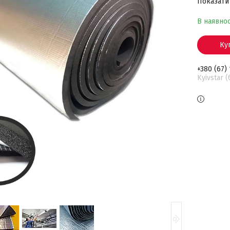
Показати 
В наявнос
Ку
+380 (67)
Kyivstar 