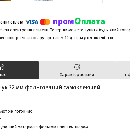
лючені електронні платежі. Тепер ви можете купити будь-який това
повернення товару протягом 14 днів
за домовленістю
пис
Характеристики
Ін
чук 32 мм фольгований
самоклеючий
.
6
метрів погонних
.
.
 рулонний матеріал з фольгою і липким шаром.