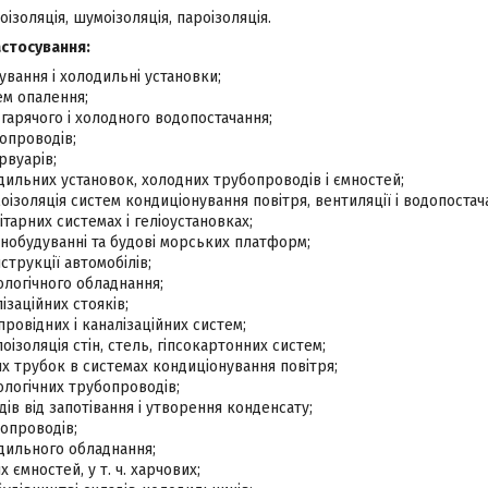
оізоляція, шумоізоляція, пароізоляція.
астосування:
вання і холодильні установки;
ем опалення;
 гарячого і холодного водопостачання;
опроводів;
рвуарів;
дильних установок, холодних трубопроводів і ємностей;
моізоляція систем кондиціонування повітря, вентиляції і водопостач
ітарних системах і геліоустановках;
днобудуванні та будові морських платформ;
струкції автомобілів;
ологічного обладнання;
ізаційних стояків;
ровідних і каналізаційних систем;
оізоляція стін, стель, гіпсокартонних систем;
их трубок в системах кондиціонування повітря;
ологічних трубопроводів;
ів від запотівання і утворення конденсату;
копроводів;
одильного обладнання;
х ємностей, у т. ч. харчових;