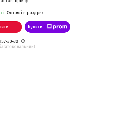
оптові ціни
ті
Оптом і в роздріб
пити
Купити з
 157-30-30
(багатокональний)