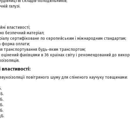
будівництві складів-холодильників;
чній галузі.
йні властивості;
ічно безпечний матеріал;
іалу сертифіковане по європейським і міжнародним стандартам;
а форма оплати;
ля транспортування будь-яким транспортом;
 оцінений фахівцями в 36 країнах світу і рекомендований до вико
коізоляція.
 властивості:
звукоізоляції повітряного шуму для спіненого каучуку товщинами:
.
Б.
Б.
Б.
Б.
дБ.