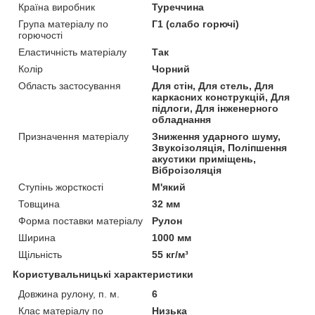
Країна виробник
Туреччина
Група матеріалу по
Г1 (слабо горючі)
горючості
Еластичність матеріалу
Так
Колір
Чорний
Область застосування
Для стін, Для стель, Для
каркасних конструкцій, Для
підлоги, Для інженерного
обладнання
Призначення матеріалу
Зниження ударного шуму,
Звукоізоляція, Поліпшення
акустики приміщень,
Віброізоляція
Ступінь жорсткості
М'який
Товщина
32 мм
Форма поставки матеріалу
Рулон
Ширина
1000 мм
Щільність
55 кг/м³
Користувальницькі характеристики
Довжина рулону, п. м.
6
Клас матеріалу по
Низька