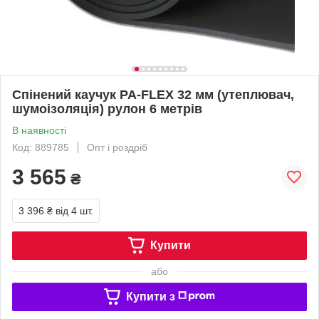
Спінений каучук PA-FLEX 32 мм (утеплювач,
шумоізоляція) рулон 6 метрів
В наявності
Код: 889785
Опт і роздріб
3 565
₴
3 396 ₴
від 4 шт.
Купити
або
Купити з