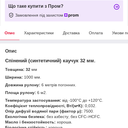
Що таке купити з Пром?
Замовлення під захистом
Опис
Характеристики
Доставка
Оплата
Умови п
Опис
Спінений (синтетичний) каучук 32 мм.
Товщина: 32
мм
Ширина:
1000 мм.
Довжина рулону:
6 метрів погонних.
Площа рулону:
6 м2.
Температура застосування:
від -100°C до +120°C.
Коефіцієнт теплопровідності, Вт/(м•К):
0,032.
Опір дифузії водяної пари (фактор μ):
7500.
Екологічна безпека:
без азбесту; без CFC–HCFC.
Масло і бензостойкость:
хороша.
Біологічна стійкість:
хороша.