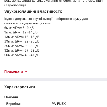
рекомендований до використання як ефективна теплоізоляція
і звукоізоляція.
Звукоізоляційні властивості:
Індекс додаткової звукоізоляції повітряного шуму для
спіненого каучуку товщинами:
6мм: ∆Rw= 8 -9 дБ.
9мм: ∆Rw= 12 -14 дБ.
13мм: ∆Rw= 16 -18 дБ.
19мм: ∆Rw= 22 -25 дБ.
25мм: ∆Rw= 30 -32 дБ.
32мм: ∆Rw= 37 -39 дБ.
50мм: ∆Rw= 45 -47 дБ.
Приховати
Характеристики
Основні
Виробник
PA-FLEX