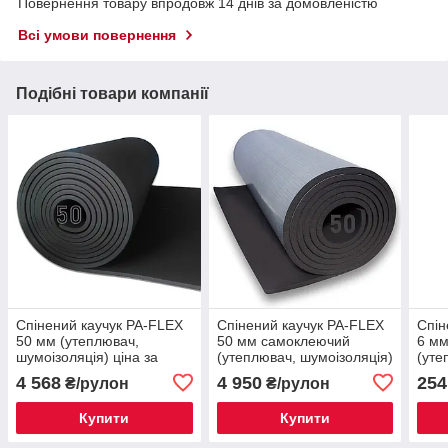
Повернення товару впродовж 14 днів за домовленістю
Всі умови повернення
Подібні товари компанії
Спінений каучук PA-FLEX
Спінений каучук PA-FLEX
Спін
50 мм (утеплювач,
50 мм самоклеючий
6 м
шумоізоляція) ціна за
(утеплювач, шумоізоляція)
(уте
рулон (1х4 м)
ціна за рулон (1х4 м)
4 568
4 950
254
₴/рулон
₴/рулон
Купити
Купити