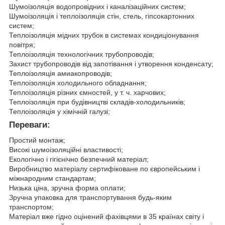
Шумоізоляція водопровідних і каналізаційних систем;
Шумоізоляція і теплоізоляція стін, стель, гіпсокартонних
систем;
Теплоізоляція мідних трубок в системах кондиціонування
повітря;
Теплоізоляція технологічних трубопроводів;
Захист трубопроводів від запотівання і утворення конденсату;
Теплоізоляція амиакопроводів;
Теплоізоляція холодильного обладнання;
Теплоізоляція різних ємностей, у т. ч. харчових;
Теплоізоляція при будівництві складів-холодильників;
Теплоізоляція у хімічній галузі;
Переваги:
Простий монтаж;
Високі шумоізоляційні властивості;
Екологічно і гігієнічно безпечний матеріал;
Виробництво матеріалу сертифіковане по європейським і
міжнародним стандартам;
Низька ціна, зручна форма оплати;
Зручна упаковка для транспортування будь-яким
транспортом;
Матеріал вже гідно оцінений
фахівцями в 35 країнах світу і