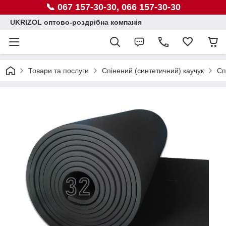
📞 067 157-30-30, 066 157-30-30
UKRIZOL оптово-роздрібна компанія
Товари та послуги
Спінений (синтетичний) каучук
Сп