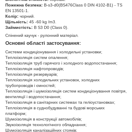
Пожежна безпека:
B-s3-d0(BS476Class 0 DIN 4102-B1) - TS
EN 13501-1.
Колір:
чорний.
Щільність:
45 -60 kg /m3.
Займистість:
B S3 D0 (Class 0).
Спінений каучук - рулонний матеріал.
Основні області застосування:
Системи кондиціонування і холодильні установки;
Теплоізоляція систем опалення;
Теплоізоляція труб гарячого і холодного водопостачання;
Теплоізоляція нафтопроводів;
Теплоізоляція резервуарів;
Теплоізоляція холодильних установок, холодних
трубопроводів і ємностей;
Теплоізоляція і шумоізоляція систем кондиціонування повітря,
вентиляції і водопостачання;
Теплоізоляція в санітарних системах та геліоустановках;
Теплоізоляція в суднобудуванні та будові морських
платформ;
Шумоізоляція в конструкції автомобілів;
Звукоізоляція технологічного обладнання;
Шумоізоляція каналізаційних стояків;