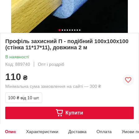
Профіль захисний П - подібний 100х100х100
(стінка 11*17*11), довжина 2 м
В наявності
Код: 889740
Опт і роздріб
110
₴
Мінімальна сума замовлення на сайті — 300 ₴
100 ₴
від 10 шт.
Купити
Опис
Характеристики
Доставка
Оплата
Умови п