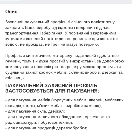
Опис
Захисний пакувальний профіль зі спіненого поліетилену
захистить Ваше виробу від відколів і подряпин під час
транспортування і зберігання. У порівнянні з картонними
куточками спінений поліетилен не розмокає при контакті з
водою, не просідає, не трє і не матує поверхню.
Профіль з синтетичного матеріалу податливий і достатньо
гнучкий, тому він дуже простий у використанні, за допомогою
компонування профілів різного розміру можна організувати
суцільний захист кромок меблів, скляних виробів, дзеркал та
стільниць.
ПАКУВАЛЬНИЙ ЗАХИСНИЙ ПРОФІЛЬ
ЗАСТОСОВУЄТЬСЯ ДЛЯ ПАКУВАННЯ:
- для пакування меблів (корпусних меблів, дверей, меблевих
фасадів, столів, м'яких меблів, виробів з каменю);
- для пакування скла, дзеркал;
- для пакування медичного обладнання; оргтехніки та
радіоапаратури; побутової техніки;
- для пакування продукції деревообробки;