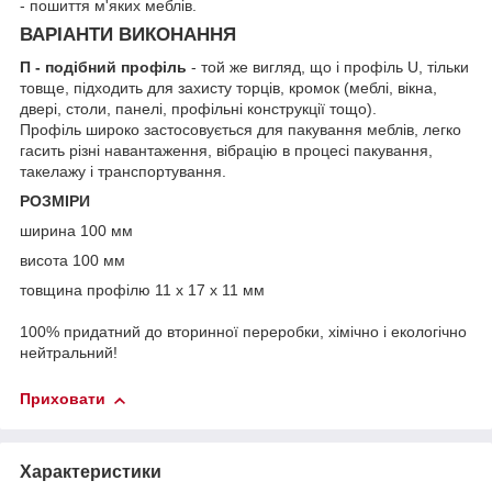
- пошиття м'яких меблів.
ВАРІАНТИ ВИКОНАННЯ
П - подібний профіль
- той же вигляд, що і профіль U, тільки
товще, підходить для захисту торців, кромок (меблі, вікна,
двері, столи, панелі, профільні конструкції тощо).
Профіль широко застосовується для пакування меблів, легко
гасить різні навантаження, вібрацію в процесі пакування,
такелажу і транспортування.
РОЗМІРИ
ширина 100 мм
висота 100 мм
товщина профілю 11 х 17 х 11 мм
100% придатний до вторинної переробки, хімічно і екологічно
нейтральний!
Приховати
Характеристики