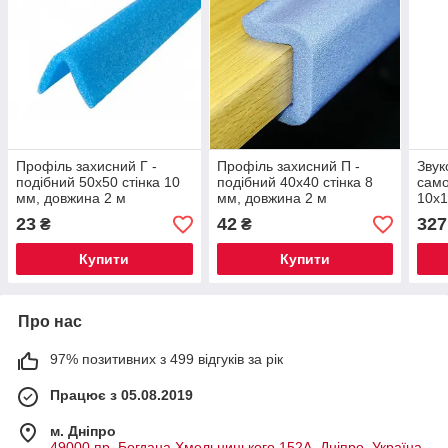
Профіль захисний Г -
Профіль захисний П -
Звук
подібний 50х50 стiнка 10
подібний 40х40 стінка 8
само
мм, довжина 2 м
мм, довжина 2 м
10х1
23
42
327
₴
₴
Купити
Купити
Про нас
97% позитивних з 499 відгуків за рік
Працює з 05.08.2019
м. Дніпро
49000 пр. Богдана Хмельницького 152А, Дніпро, Україна