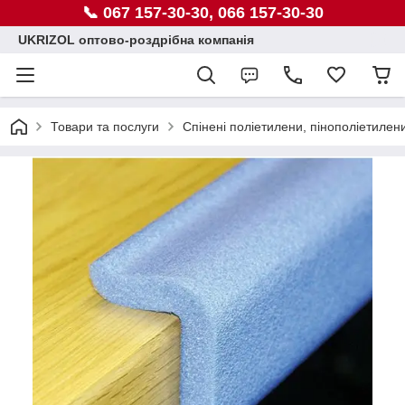
📞 067 157-30-30, 066 157-30-30
UKRIZOL оптово-роздрібна компанія
Товари та послуги
Спінені поліетилени, пінополіетилен