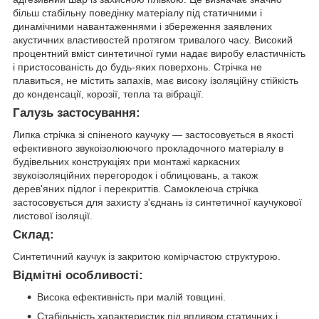
більш стабільну поведінку матеріалу під статичними і
динамічними навантаженнями і збереження заявлених
акустичних властивостей протягом тривалого часу. Високий
процентний вміст синтетичної гуми надає виробу еластичність
і пристосованість до будь-яких поверхонь. Стрічка не
плавиться, не містить запахів, має високу ізоляційну стійкість
до конденсації, корозії, тепла та вібрації.
Галузь застосування:
Липка стрічка зі спіненого каучуку ― застосовується в якості
ефективного звукоізолюючого прокладочного матеріалу в
будівельних конструкціях при монтажі каркасних
звукоізоляційних перегородок і облицювань, а також
дерев'яних підлог і перекриттів. Самоклеюча стрічка
застосовується для захисту з'єднань із синтетичної каучукової
листової ізоляції.
Склад:
Синтетичний каучук із закритою комірчастою структурою.
Відмітні особливості:
Висока ефективність при малій товщині.
Стабільність характеристик під впливом статичних і