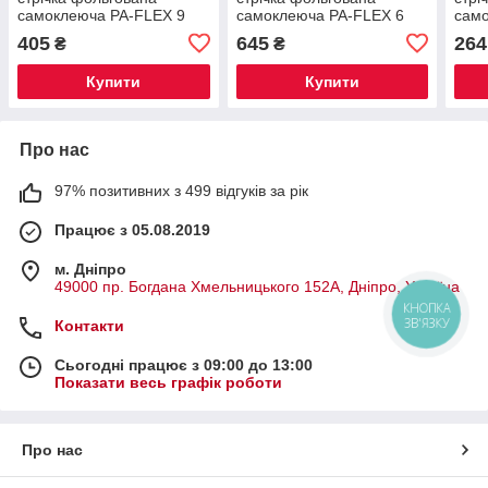
самоклеюча PA-FLEX 9
самоклеюча PA-FLEX 6
сам
мм х 80 мм х 10 м
мм х 100 мм х 15 м
мм х
405
645
264
₴
₴
Купити
Купити
Про нас
97% позитивних з 499 відгуків за рік
Працює з 05.08.2019
м. Дніпро
49000 пр. Богдана Хмельницького 152А, Дніпро, Україна
КНОПКА
ЗВ'ЯЗКУ
Контакти
Сьогодні працює з 09:00 до 13:00
Показати весь графік роботи
Про нас