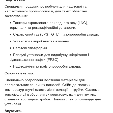
Спеціальні продукти, розроблені для нафтової та
нафтохімічної промисловості, для таких областей
застосування:
Танкери скрапленого природного газу (LNG),
термінали та регазифікаційні установки.
Скраплений газ (LPG і GTL). Газопереробні заводи.
Установки з виробництва етилену.
Нафтові платформи.
Плавучі установки для видобутку, зберігання і
відвантаження нафти (FPSO).
Нафтохімічні та нафтопереробні заводи.
Сонячна енергія.
Спеціально розроблені ізоляційні матеріали для
опалювальних сонячних панелей. Стійкі до високих
температур гнучкі еластомірні ізоляційні трубки. Системи
теплоізоляції в зборі, які використовуються для гнучких
сталевих або мідних трубок. Повний спектр приладдя для
установки.
Акустика.