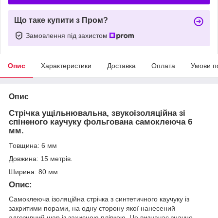
Що таке купити з Пром?
Замовлення під захистом
Опис
Характеристики
Доставка
Оплата
Умови п
Опис
Стрічка ущільнювальна, звукоізоляційна зі
спіненого каучуку фольгована самоклеюча 6
мм.
Товщина:
6 мм
Довжина: 15 метрів.
Ширина: 80 мм
Опис:
Самоклеюча ізоляційна стрічка з синтетичного каучуку із
закритими порами, на одну сторону якої нанесений
адгезивний шар із захисною плівкою. Це визначає значно