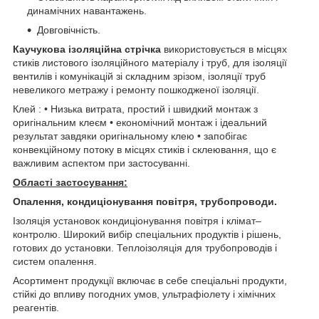
динамічних навантажень.
Довговічність.
Каучукова ізоляційна стрічка
використовується в місцях
стиків листового ізоляційного матеріалу і труб, для ізоляції
вентилів і комунікацій зі складним зрізом, ізоляції труб
невеликого метражу і ремонту пошкодженої ізоляції.
Клей : • Низька витрата, простий і швидкий монтаж з
оригінальним клеєм • економічний монтаж і ідеальний
результат завдяки оригінальному клею • запобігає
конвекційному потоку в місцях стиків і склеювання, що є
важливим аспектом при застосуванні.
Області застосування:
Опалення, кондиціонування повітря, трубопроводи.
Ізоляція установок кондиціонування повітря і клімат–
контролю. Широкий вибір спеціальних продуктів і рішень,
готових до установки. Теплоізоляція для трубопроводів і
систем опалення.
Асортимент продукції включає в себе спеціальні продукти,
стійкі до впливу погодних умов, ультрафіолету і хімічних
реагентів.