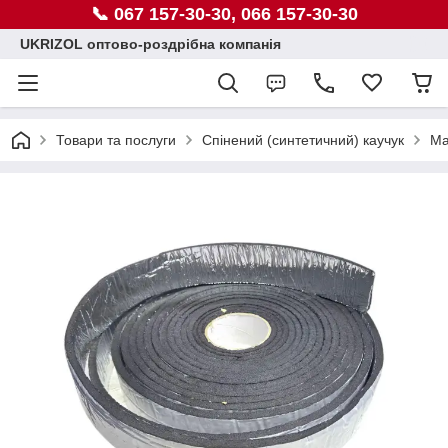
📞 067 157-30-30, 066 157-30-30
UKRIZOL оптово-роздрібна компанія
Товари та послуги
Спінений (синтетичний) каучук
Ма