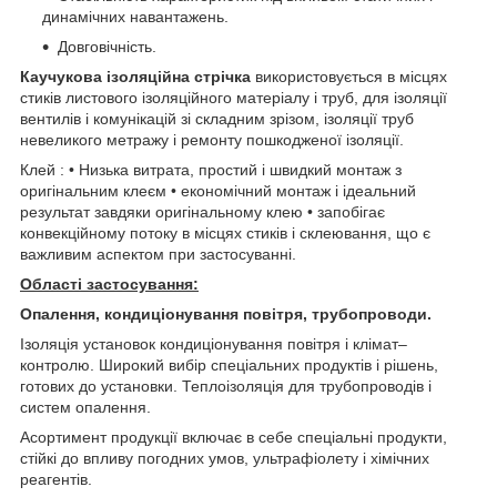
динамічних навантажень.
Довговічність.
Каучукова ізоляційна стрічка
використовується в місцях
стиків листового ізоляційного матеріалу і труб, для ізоляції
вентилів і комунікацій зі складним зрізом, ізоляції труб
невеликого метражу і ремонту пошкодженої ізоляції.
Клей : • Низька витрата, простий і швидкий монтаж з
оригінальним клеєм • економічний монтаж і ідеальний
результат завдяки оригінальному клею • запобігає
конвекційному потоку в місцях стиків і склеювання, що є
важливим аспектом при застосуванні.
Області застосування:
Опалення, кондиціонування повітря, трубопроводи.
Ізоляція установок кондиціонування повітря і клімат–
контролю. Широкий вибір спеціальних продуктів і рішень,
готових до установки. Теплоізоляція для трубопроводів і
систем опалення.
Асортимент продукції включає в себе спеціальні продукти,
стійкі до впливу погодних умов, ультрафіолету і хімічних
реагентів.