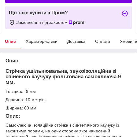
Що таке купити з Пром?
Замовлення під захистом
Опис
Характеристики
Доставка
Оплата
Умови п
Опис
Стрічка ущільнювальна, звукоізоляційна зі
спіненого каучуку фольгована самоклеюча 9
мм.
Товщина:
9 мм
Довжина: 10 метрів.
Ширина: 60 мм
Опис:
Самоклеюча ізоляційна стрічка з синтетичного каучуку із
закритими порами, на одну сторону якої нанесений
адгезивний шар із захисною плівкою. Це визначає значно