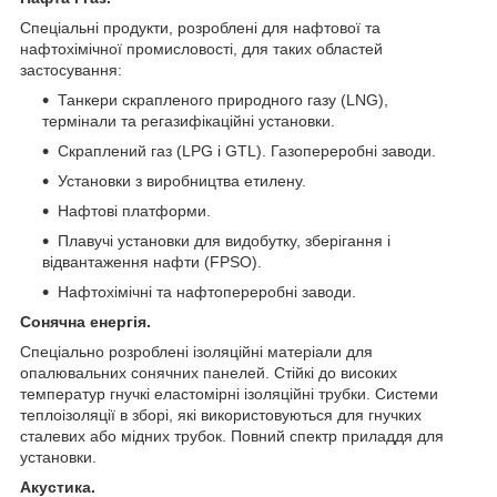
Спеціальні продукти, розроблені для нафтової та
нафтохімічної промисловості, для таких областей
застосування:
Танкери скрапленого природного газу (LNG),
термінали та регазифікаційні установки.
Скраплений газ (LPG і GTL). Газопереробні заводи.
Установки з виробництва етилену.
Нафтові платформи.
Плавучі установки для видобутку, зберігання і
відвантаження нафти (FPSO).
Нафтохімічні та нафтопереробні заводи.
Сонячна енергія.
Спеціально розроблені ізоляційні матеріали для
опалювальних сонячних панелей. Стійкі до високих
температур гнучкі еластомірні ізоляційні трубки. Системи
теплоізоляції в зборі, які використовуються для гнучких
сталевих або мідних трубок. Повний спектр приладдя для
установки.
Акустика.