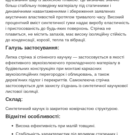
більш стабільну поведінку матеріалу під статичними і
динамічними навантаженнями і збереження заявлених
акустичних властивостей протягом тривалого часу. Високий
процентний вміст синтетичної гуми надає виробу еластичність
і пристосованість до будь-яких поверхонь. Стрічка не
плавиться, не містить запахів, має високу ізоляційну стійкість
до конденсації, корозії, тепла та вібрації.
Галузь застосування:
Липка стрічка зі спіненого каучуку ― застосовується в якості
ефективного звукоізолюючого прокладочного матеріалу в
будівельних конструкціях при монтажі каркасних
звукоізоляційних перегородок і облицювань, а також
дерев'яних підлог і перекриттів. Самоклеюча стрічка
застосовується для захисту з'єднань із синтетичної каучукової
листової ізоляції.
Склад:
Синтетичний каучук із закритою комірчастою структурою.
Відмітні особливості:
Висока ефективність при малій товщині.
Стабільність характеристик під впливом статичних і