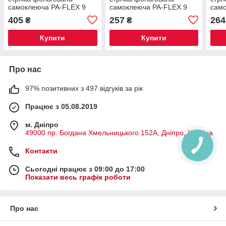
самоклеюча PA-FLEX 9
самоклеюча PA-FLEX 9
сам
мм х 80 мм х 10 м
мм х 50 мм х 10 м
мм х
405
257
264
₴
₴
Купити
Купити
Про нас
97% позитивних з 497 відгуків за рік
Працює з 05.08.2019
м. Дніпро
49000 пр. Богдана Хмельницького 152А, Дніпро, Україна
Контакти
Сьогодні працює з 09:00 до 17:00
Показати весь графік роботи
Про нас