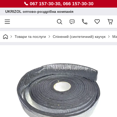
📞 067 157-30-30, 066 157-30-30
UKRIZOL оптово-роздрібна компанія
Товари та послуги
Спінений (синтетичний) каучук
Ма