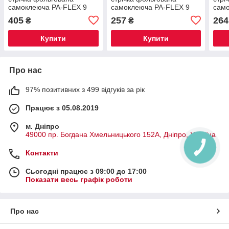
самоклеюча PA-FLEX 9
самоклеюча PA-FLEX 9
сам
мм х 80 мм х 10 м
мм х 50 мм х 10 м
мм х
405
257
264
₴
₴
Купити
Купити
Про нас
97% позитивних з 499 відгуків за рік
Працює з 05.08.2019
м. Дніпро
49000 пр. Богдана Хмельницького 152А, Дніпро, Україна
Контакти
Сьогодні працює з 09:00 до 17:00
Показати весь графік роботи
Про нас