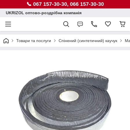
📞 067 157-30-30, 066 157-30-30
UKRIZOL оптово-роздрібна компанія
Товари та послуги
Спінений (синтетичний) каучук
Ма