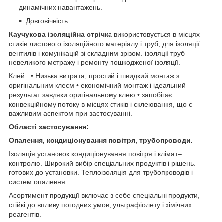
динамічних навантажень.
Довговічність.
Каучукова ізоляційна стрічка
використовується в місцях
стиків листового ізоляційного матеріалу і труб, для ізоляції
вентилів і комунікацій зі складним зрізом, ізоляції труб
невеликого метражу і ремонту пошкодженої ізоляції.
Клей : • Низька витрата, простий і швидкий монтаж з
оригінальним клеєм • економічний монтаж і ідеальний
результат завдяки оригінальному клею • запобігає
конвекційному потоку в місцях стиків і склеювання, що є
важливим аспектом при застосуванні.
Області застосування:
Опалення, кондиціонування повітря, трубопроводи.
Ізоляція установок кондиціонування повітря і клімат–
контролю. Широкий вибір спеціальних продуктів і рішень,
готових до установки. Теплоізоляція для трубопроводів і
систем опалення.
Асортимент продукції включає в себе спеціальні продукти,
стійкі до впливу погодних умов, ультрафіолету і хімічних
реагентів.