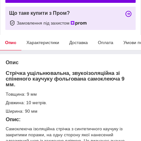
Що таке купити з Пром?
Замовлення під захистом
Опис
Характеристики
Доставка
Оплата
Умови п
Опис
Стрічка ущільнювальна, звукоізоляційна зі
спіненого каучуку фольгована самоклеюча 9
мм.
Товщина:
9 мм
Довжина: 10 метрів.
Ширина: 90 мм
Опис:
Самоклеюча ізоляційна стрічка з синтетичного каучуку із
закритими порами, на одну сторону якої нанесений
адгезивний шар із захисною плівкою. Це визначає значно