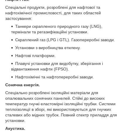
Спеціальні продукти, розроблені для нафтової та
нафтохімічної промисловості, для таких областей
застосування:
Танкери скрапленого природного газу (LNG),
термінали та регазифікаційні установки.
Скраплений газ (LPG і GTL). Газопереробні заводи.
Установки з виробництва етилену.
Нафтові платформи.
Плавучі установки для видобутку, зберігання і
відвантаження нафти (FPSO).
Нафтохімічні та нафтопереробні заводи.
Сонячна енергія.
Спеціально розроблені ізоляційні матеріали для
опалювальних сонячних панелей. Стійкі до високих
температур гнучкі еластомірні ізоляційні трубки. Системи
теплоізоляції в зборі, які використовуються для гнучких
сталевих або мідних трубок. Повний спектр приладдя для
установки.
Акустика.