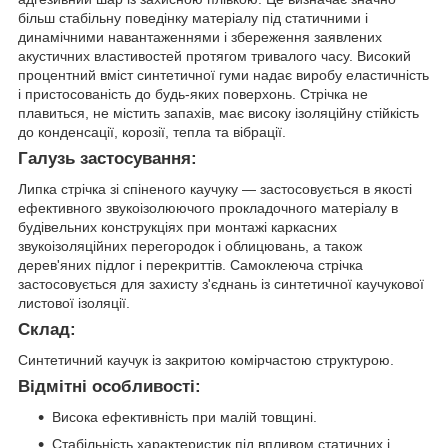
більш стабільну поведінку матеріалу під статичними і
динамічними навантаженнями і збереження заявлених
акустичних властивостей протягом тривалого часу. Високий
процентний вміст синтетичної гуми надає виробу еластичність
і пристосованість до будь-яких поверхонь. Стрічка не
плавиться, не містить запахів, має високу ізоляційну стійкість
до конденсації, корозії, тепла та вібрації.
Галузь застосування:
Липка стрічка зі спіненого каучуку ― застосовується в якості
ефективного звукоізолюючого прокладочного матеріалу в
будівельних конструкціях при монтажі каркасних
звукоізоляційних перегородок і облицювань, а також
дерев'яних підлог і перекриттів. Самоклеюча стрічка
застосовується для захисту з'єднань із синтетичної каучукової
листової ізоляції.
Склад:
Синтетичний каучук із закритою комірчастою структурою.
Відмітні особливості:
Висока ефективність при малій товщині.
Стабільність характеристик під впливом статичних і