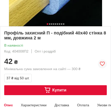
Профіль захисний П - подібний 40х40 стінка 8
мм, довжина 2 м
В наявності
Код: 404008П2
Опт і роздріб
42
₴
Мінімальна сума замовлення на сайті — 300 ₴
37 ₴
від 50 шт.
Купити
Опис
Характеристики
Доставка
Оплата
Умови п