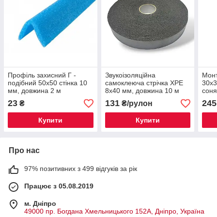
Профіль захисний Г -
Звукоізоляційна
Мон
подібний 50х50 стiнка 10
самоклеюча стрічка XPE
30х3
мм, довжина 2 м
8х40 мм, довжина 10 м
соня
довж
23
131
245
₴
₴/рулон
Купити
Купити
Про нас
97% позитивних з 499 відгуків за рік
Працює з 05.08.2019
м. Дніпро
49000 пр. Богдана Хмельницького 152А, Дніпро, Україна