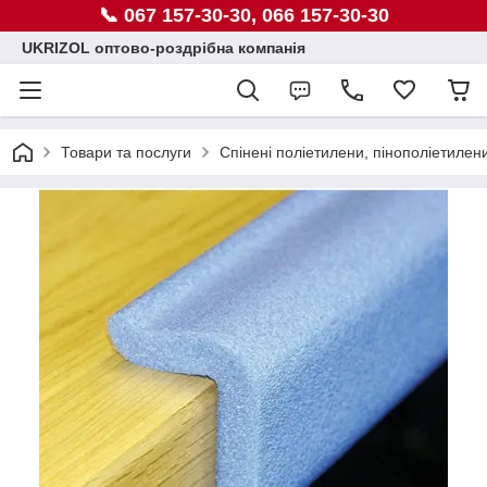
📞 067 157-30-30, 066 157-30-30
UKRIZOL оптово-роздрібна компанія
Товари та послуги
Спінені поліетилени, пінополіетилен