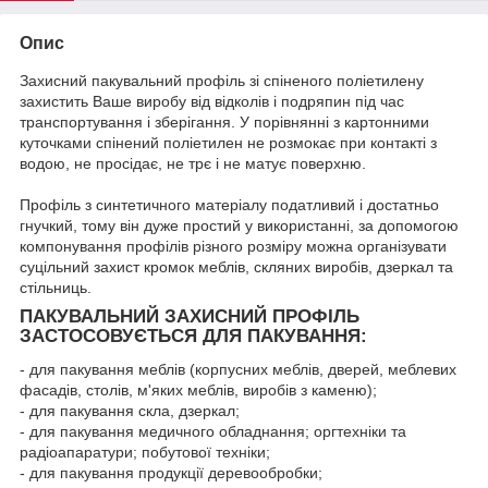
Опис
Захисний пакувальний профіль зі спіненого поліетилену
захистить Ваше виробу від відколів і подряпин під час
транспортування і зберігання. У порівнянні з картонними
куточками спінений поліетилен не розмокає при контакті з
водою, не просідає, не трє і не матує поверхню.
Профіль з синтетичного матеріалу податливий і достатньо
гнучкий, тому він дуже простий у використанні, за допомогою
компонування профілів різного розміру можна організувати
суцільний захист кромок меблів, скляних виробів, дзеркал та
стільниць.
ПАКУВАЛЬНИЙ ЗАХИСНИЙ ПРОФІЛЬ
ЗАСТОСОВУЄТЬСЯ ДЛЯ ПАКУВАННЯ:
- для пакування меблів (корпусних меблів, дверей, меблевих
фасадів, столів, м'яких меблів, виробів з каменю);
- для пакування скла, дзеркал;
- для пакування медичного обладнання; оргтехніки та
радіоапаратури; побутової техніки;
- для пакування продукції деревообробки;