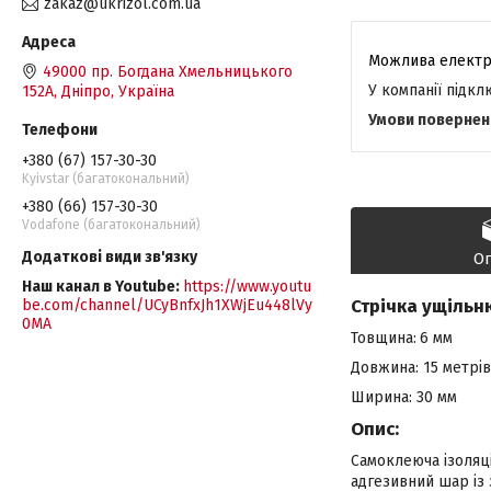
zakaz@ukrizol.com.ua
49000 пр. Богдана Хмельницького
У компанії підк
152А, Дніпро, Україна
+380 (67) 157-30-30
Kyivstar (багатокональний)
+380 (66) 157-30-30
Vodafone (багатокональний)
О
Наш канал в Youtube
https://www.youtu
Стрічка ущільн
be.com/channel/UCyBnfxJh1XWjEu448lVy
0MA
Товщина:
6 мм
Довжина: 15 метрів
Ширина: 30 мм
Опис:
Самоклеюча ізоляці
адгезивний шар із 