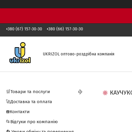
+380 (67) 157-30-30
+380 (66) 157-30-30
UKRIZOL оптово-роздрібна компанія
🛒Товари та послуги
КАУЧУК
🚀Доставка та оплата
☎️Контакти
📂Відгуки про компанію
🔄 Умови обміну та повернення