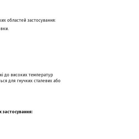
ких областей застосування:
овки.
йкі до високих температур
ться для гнучких сталевих або
х застосування: