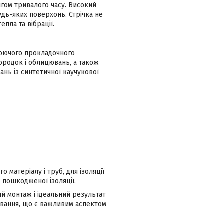
гом тривалого часу. Високий
удь-яких поверхонь. Стрічка не
епла та вібрації.
олюючого прокладочного
ородок і облицювань, а також
ань із синтетичної каучукової
 матеріалу і труб, для ізоляції
у пошкодженої ізоляції.
ий монтаж і ідеальний результат
еювання, що є важливим аспектом