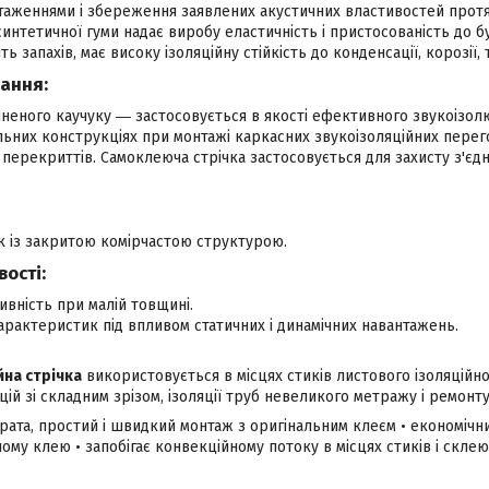
таженнями і збереження заявлених акустичних властивостей протя
интетичної гуми надає виробу еластичність і пристосованість до б
ть запахів, має високу ізоляційну стійкість до конденсації, корозії, т
вання:
спіненого каучуку ― застосовується в якості ефективного звукоіз
льних конструкціях при монтажі каркасних звукоізоляційних перег
і перекриттів. Самоклеюча стрічка застосовується для захисту з'єдн
к із закритою комірчастою структурою.
вості:
вність при малій товщині.
характеристик під впливом статичних і динамічних навантажень.
йна стрічка
використовується в місцях стиків листового ізоляційного
ацій зі складним зрізом, ізоляції труб невеликого метражу і ремонт
трата, простий і швидкий монтаж з оригінальним клеєм • економічн
ому клею • запобігає конвекційному потоку в місцях стиків і скл