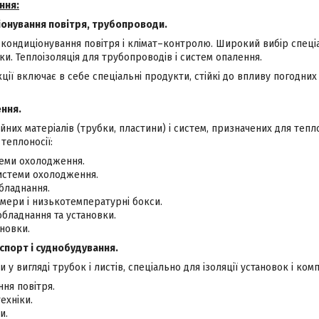
ння:
іонування повітря, трубопроводи.
 кондиціонування повітря і клімат–контролю. Широкий вибір спеціа
ки. Теплоізоляція для трубопроводів і систем опалення.
ії включає в себе спеціальні продукти, стійкі до впливу погодних 
ння.
йних матеріалів (трубки, пластини) і систем, призначених для тепл
теплоносії:
теми охолодження.
истеми охолодження.
бладнання.
мери і низькотемпературні бокси.
обладнання та установки.
ановки.
спорт і суднобудування.
и у вигляді трубок і листів, спеціально для ізоляції установок і ком
ня повітря.
ехніки.
и.