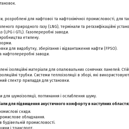
тановок.
и, розроблені для нафтової та нафтохімічної промисловості, для та
леного природного газу (LNG), термінали та регазифікаційні устан
з (LPG і GTL). Газопереробні заводи.
иробництва етилену.
форми.
овки для видобутку, зберігання і відвантаження нафти (FPSO).
та нафтопереробні заводи.
ені ізоляційні матеріали для опалювальних сонячних панелей. Сті
 ізоляційні трубки. Системи теплоізоляції в зборі, які використовую
вний спектр приладдя для установки.
ли для шумоізоляції, поглинання і ослаблення шуму.
али для підвищення акустичного комфорту в наступних областя
ромислові скиди.
промислове обладнання.
в будівельній промисловості.
шини і транспорт.