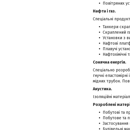
Повітряних ус
Нафта і газ.
Спеціальні продукт
Танкери скрап
Скраплений га
Установки з в
Нафтові плат
Плавучі устан
Нафтохімічні 
Сонячна енергія.
Спеціально розробл
гнучкі еластомірні
мідних трубок. По
Акустика.
Ізоляційні матеріа
Розроблені матері
Побутові та п
Побутове та 
Застосування 
Будівельні ма