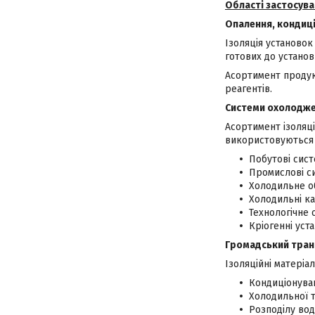
Області застосува
Опалення, кондиц
Ізоляція установок
готових до установ
Асортимент продукц
реагентів.
Системи охолодже
Асортимент ізоляці
використовуються 
Побутові сис
Промислові с
Холодильне о
Холодильні ка
Технологічне 
Кріогенні уст
Громадський тран
Ізоляційні матеріал
Кондиціонуван
Холодильної т
Розподілу вод