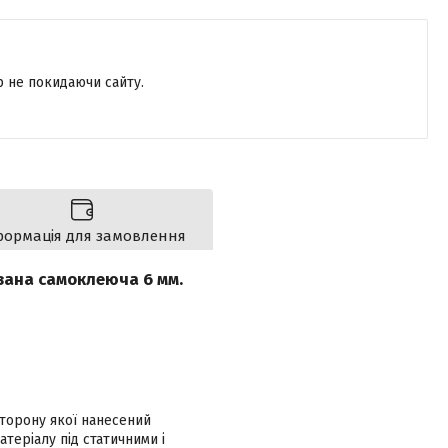
р не покидаючи сайту.
формація для замовлення
ована самоклеюча 6 мм.
сторону якої нанесений
теріалу під статичними і