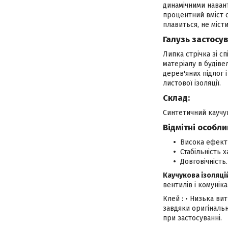
динамічними наван
процентний вміст с
плавиться, не місти
Галузь застосу
Липка стрічка зі 
матеріалу в будіве
дерев'яних підлог 
листової ізоляції.
Склад:
Синтетичний каучу
Відмітні особли
Висока ефекти
Стабільність 
Довговічність.
Каучукова ізоляці
вентилів і комунік
Клей : • Низька ви
завдяки оригінальн
при застосуванні.