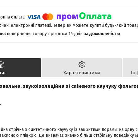
лючені електронні платежі. Тепер ви можете купити будь-який това
повернення товару протягом 14 днів
за домовленістю
пис
Характеристики
Ін
ювальна, звукоізоляційна зі спіненого каучуку фольг
.
йна стрічка з синтетичного каучуку із закритими порами, на одну 
захисною плівкою. Це визначає значно більш стабільну поведінку ма