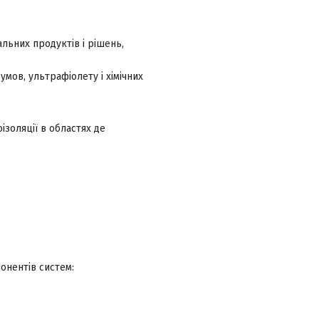
льних продуктів і рішень,
умов, ультрафіолету і хімічних
оізоляції в областях де
понентів систем: