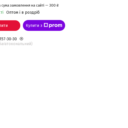
 сума замовлення на сайті — 300 ₴
ті
Оптом і в роздріб
пити
Купити з
 157-30-30
(багатокональний)