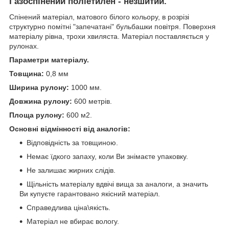
Газоспінений поліетилен - незшитий.
Спінений матеріал, матового білого кольору, в розрізі
структурно помітні "запечатані" бульбашки повітря. Поверхня
матеріалу рівна, трохи хвиляста. Матеріал поставляється у
рулонах.
Параметри матеріалу.
Товщина:
0,8 мм
Ширина рулону:
1000 мм.
Довжина рулону:
600 метрів.
Площа рулону:
600 м
2
.
Основні відмінності від аналогів:
Відповідність за товщиною.
Немає їдкого запаху, коли Ви знімаєте упаковку.
Не залишає жирних слідів.
Щільність матеріалу вдвічі вища за аналоги, а значить
Ви купуєте гарантовано якісний матеріал.
Справедлива ціна\якість.
Матеріал не вбирає вологу.