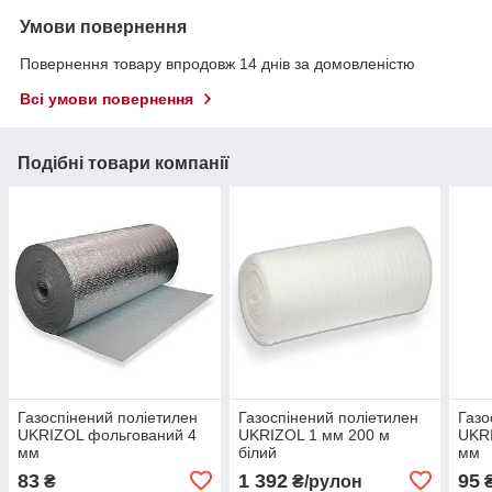
Умови повернення
Повернення товару впродовж 14 днів за домовленістю
Всі умови повернення
Подібні товари компанії
Газоспінений поліетилен
Газоспінений поліетилен
Газо
UKRIZOL фольгований 4
UKRIZOL 1 мм 200 м
UKRI
мм
білий
мм
83
1 392
95
₴
₴/рулон
₴