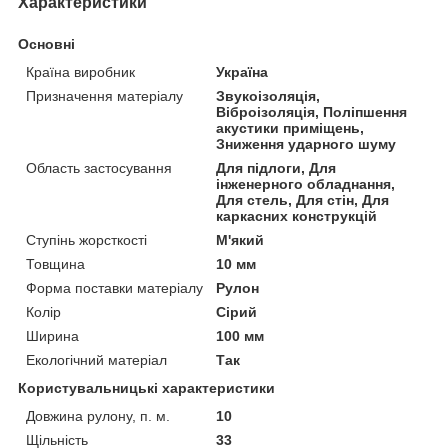
Характеристики
Основні
Країна виробник
Україна
Призначення матеріалу
Звукоізоляція,
Віброізоляція, Поліпшення
акустики приміщень,
Зниження ударного шуму
Область застосування
Для підлоги, Для
інженерного обладнання,
Для стель, Для стін, Для
каркасних конструкцій
Ступінь жорсткості
М'який
Товщина
10 мм
Форма поставки матеріалу
Рулон
Колір
Сірий
Ширина
100 мм
Екологічний матеріал
Так
Користувальницькі характеристики
Довжина рулону, п. м.
10
Щільність
33