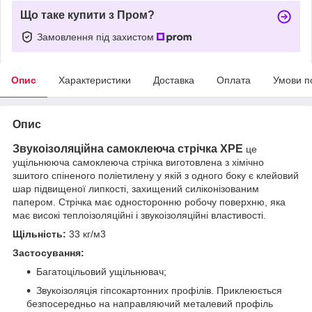
Що таке купити з Пром?
Замовлення під захистом
Опис
Характеристики
Доставка
Оплата
Умови п
Опис
Звукоізоляційна самоклеюча стрічка XPE
це
ущільнююча самоклеюча стрічка виготовлена з хімічно
зшитого спіненого поліетилену у якій з одного боку є клейовий
шар підвищеної липкості, захищений силіконізованим
папером. Стрічка має односторонню робочу поверхню, яка
має високі теплоізоляційні і звукоізоляційні властивості.
Щільність:
33 кг/м3
Застосування:
Багатоцільовий ущільнювач;
Звукоізоляція гіпсокартонних профілів. Приклеюється
безпосередньо на направляючий металевий профіль