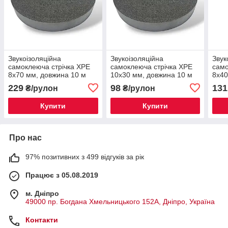
Звукоізоляційна
Звукоізоляційна
Звук
самоклеюча стрічка XPE
самоклеюча стрічка XPE
само
8х70 мм, довжина 10 м
10х30 мм, довжина 10 м
8х40
229
98
131
₴/рулон
₴/рулон
Купити
Купити
Про нас
97% позитивних з 499 відгуків за рік
Працює з 05.08.2019
м. Дніпро
49000 пр. Богдана Хмельницького 152А, Дніпро, Україна
Контакти