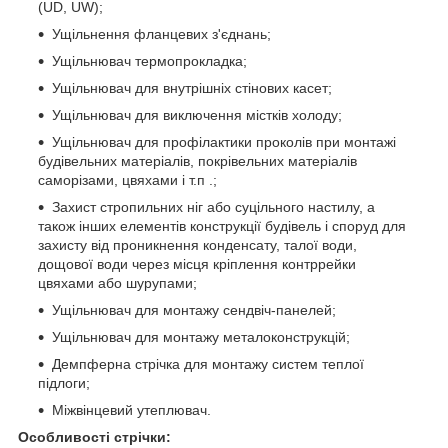
(UD, UW);
Ущільнення фланцевих з'єднань;
Ущільнювач термопрокладка;
Ущільнювач для внутрішніх стінових касет;
Ущільнювач для виключення містків холоду;
Ущільнювач для профілактики проколів при монтажі
будівельних матеріалів, покрівельних матеріалів
саморізами, цвяхами і т.п .;
Захист стропильних ніг або суцільного настилу, а
також інших елементів конструкції будівель і споруд для
захисту від проникнення конденсату, талої води,
дощової води через місця кріплення контррейки
цвяхами або шурупами;
Ущільнювач для монтажу сендвіч-панелей;
Ущільнювач для монтажу металоконструкцій;
Демпферна стрічка для монтажу систем теплої
підлоги;
Міжвінцевий утеплювач.
Особливості стрічки: