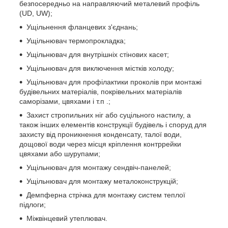
безпосередньо на направляючий металевий профіль
(UD, UW);
Ущільнення фланцевих з'єднань;
Ущільнювач термопрокладка;
Ущільнювач для внутрішніх стінових касет;
Ущільнювач для виключення містків холоду;
Ущільнювач для профілактики проколів при монтажі
будівельних матеріалів, покрівельних матеріалів
саморізами, цвяхами і т.п .;
Захист стропильних ніг або суцільного настилу, а
також інших елементів конструкції будівель і споруд для
захисту від проникнення конденсату, талої води,
дощової води через місця кріплення контррейки
цвяхами або шурупами;
Ущільнювач для монтажу сендвіч-панелей;
Ущільнювач для монтажу металоконструкцій;
Демпферна стрічка для монтажу систем теплої
підлоги;
Міжвінцевий утеплювач.