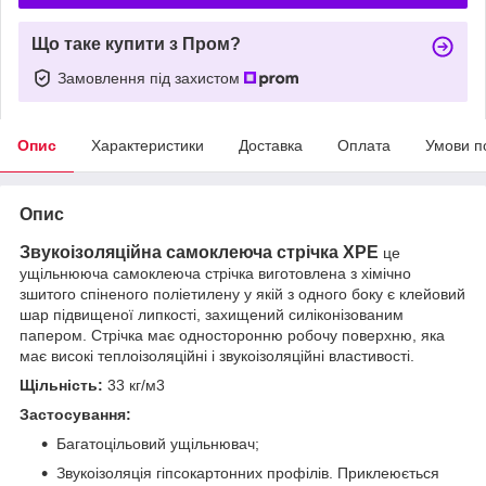
Що таке купити з Пром?
Замовлення під захистом
Опис
Характеристики
Доставка
Оплата
Умови п
Опис
Звукоізоляційна самоклеюча стрічка XPE
це
ущільнююча самоклеюча стрічка виготовлена з хімічно
зшитого спіненого поліетилену у якій з одного боку є клейовий
шар підвищеної липкості, захищений силіконізованим
папером. Стрічка має односторонню робочу поверхню, яка
має високі теплоізоляційні і звукоізоляційні властивості.
Щільність:
33 кг/м3
Застосування:
Багатоцільовий ущільнювач;
Звукоізоляція гіпсокартонних профілів. Приклеюється