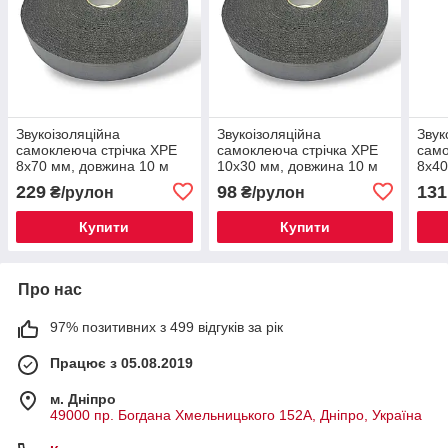
Звукоізоляційна
Звукоізоляційна
Звук
самоклеюча стрічка XPE
самоклеюча стрічка XPE
само
8х70 мм, довжина 10 м
10х30 мм, довжина 10 м
8х40
229
98
131
₴/рулон
₴/рулон
Купити
Купити
Про нас
97% позитивних з 499 відгуків за рік
Працює з 05.08.2019
м. Дніпро
49000 пр. Богдана Хмельницького 152А, Дніпро, Україна