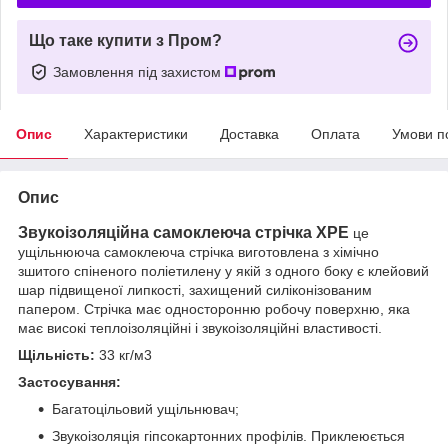
Що таке купити з Пром?
Замовлення під захистом
Опис
Характеристики
Доставка
Оплата
Умови п
Опис
Звукоізоляційна самоклеюча стрічка XPE
це
ущільнююча самоклеюча стрічка виготовлена з хімічно
зшитого спіненого поліетилену у якій з одного боку є клейовий
шар підвищеної липкості, захищений силіконізованим
папером. Стрічка має односторонню робочу поверхню, яка
має високі теплоізоляційні і звукоізоляційні властивості.
Щільність:
33 кг/м3
Застосування:
Багатоцільовий ущільнювач;
Звукоізоляція гіпсокартонних профілів. Приклеюється