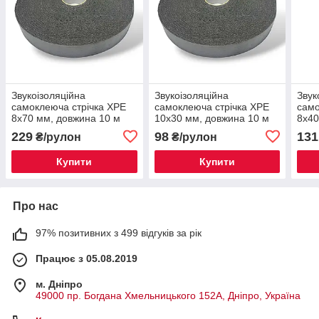
Звукоізоляційна
Звукоізоляційна
Звук
самоклеюча стрічка XPE
самоклеюча стрічка XPE
само
8х70 мм, довжина 10 м
10х30 мм, довжина 10 м
8х40
229
98
131
₴/рулон
₴/рулон
Купити
Купити
Про нас
97% позитивних з 499 відгуків за рік
Працює з 05.08.2019
м. Дніпро
49000 пр. Богдана Хмельницького 152А, Дніпро, Україна