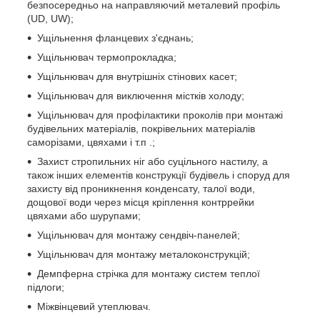
безпосередньо на направляючий металевий профіль
(UD, UW);
Ущільнення фланцевих з'єднань;
Ущільнювач термопрокладка;
Ущільнювач для внутрішніх стінових касет;
Ущільнювач для виключення містків холоду;
Ущільнювач для профілактики проколів при монтажі
будівельних матеріалів, покрівельних матеріалів
саморізами, цвяхами і т.п .;
Захист стропильних ніг або суцільного настилу, а
також інших елементів конструкції будівель і споруд для
захисту від проникнення конденсату, талої води,
дощової води через місця кріплення контррейки
цвяхами або шурупами;
Ущільнювач для монтажу сендвіч-панелей;
Ущільнювач для монтажу металоконструкцій;
Демпферна стрічка для монтажу систем теплої
підлоги;
Міжвінцевий утеплювач.