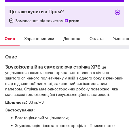
Що таке купити з Пром?
Замовлення під захистом
Опис
Характеристики
Доставка
Оплата
Умови п
Опис
Звукоізоляційна самоклеюча стрічка XPE
це
ущільнююча самоклеюча стрічка виготовлена з хімічно
зшитого спіненого поліетилену у якій з одного боку є клейовий
шар підвищеної липкості, захищений силіконізованим
папером. Стрічка має односторонню робочу поверхню, яка
має високі теплоізоляційні і звукоізоляційні властивості.
Щільність:
33 кг/м3
Застосування:
Багатоцільовий ущільнювач;
Звукоізоляція гіпсокартонних профілів. Приклеюється