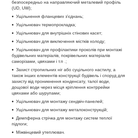
безпосередньо на направляючий металевий профіль
(UD, UW);
Ущільнення фланцевих з'єднань;
Ущільнювач термопрокладка;
Ущільнювач для внутрішніх стінових касет;
Ущільнювач для виключення містків холоду;
Ущільнювач для профілактики проколів при монтажі
будівельних матеріалів, покрівельних матеріалів
саморізами, цвяхами і т.п .;
Захист стропильних ніг або суцільного настилу, а
також інших елементів конструкції будівель і споруд для
захисту від проникнення конденсату, талої води,
дощової води через місця кріплення контррейки
цвяхами або шурупами;
Ущільнювач для монтажу сендвіч-панелей;
Ущільнювач для монтажу металоконструкцій;
Демпферна стрічка для монтажу систем теплої
підлоги;
Міжвінцевий утеплювач.