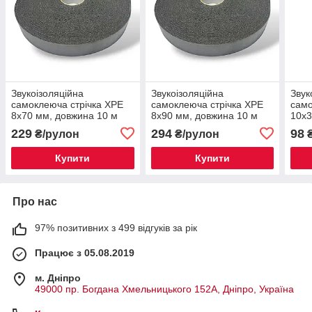
Звукоізоляційна
Звукоізоляційна
Звук
самоклеюча стрічка XPE
самоклеюча стрічка XPE
само
8х70 мм, довжина 10 м
8х90 мм, довжина 10 м
10х3
229
294
98
₴/рулон
₴/рулон
₴
Купити
Купити
Про нас
97% позитивних з 499 відгуків за рік
Працює з 05.08.2019
м. Дніпро
49000 пр. Богдана Хмельницького 152А, Дніпро, Україна