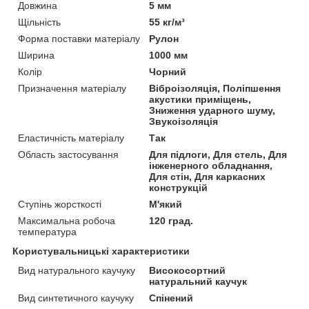
Довжина
5 мм
Щільність
55 кг/м³
Форма поставки матеріалу
Рулон
Ширина
1000 мм
Колір
Чорний
Призначення матеріалу
Віброізоляція, Поліпшення
акустики приміщень,
Зниження ударного шуму,
Звукоізоляція
Еластичність матеріалу
Так
Область застосування
Для підлоги, Для стель, Для
інженерного обладнання,
Для стін, Для каркасних
конструкцій
Ступінь жорсткості
М'який
Максимальна робоча
120 град.
температура
Користувальницькі характеристики
Вид натурального каучуку
Високосортний
натуральний каучук
Вид синтетичного каучуку
Спінений