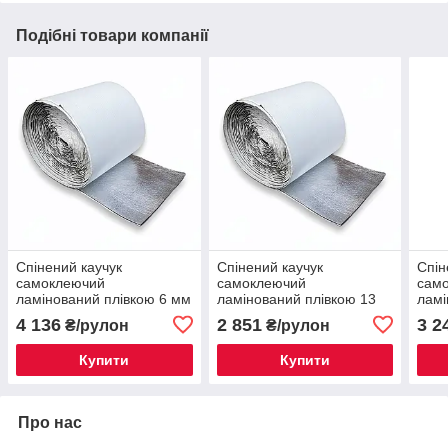
Подібні товари компанії
Спінений каучук
Спінений каучук
Спін
самоклеючий
самоклеючий
сам
ламінований плівкою 6 мм
ламінований плівкою 13
ламі
Україна рулон 15 метрів
мм Україна рулон 7 метрів
Укра
4 136
2 851
3 2
₴/рулон
₴/рулон
Купити
Купити
Про нас