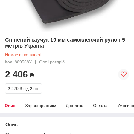
Спінений каучук 19 мм самоклеючий рулон 5
метрів Україна
Немає в наявності
Код: 889568У
Опт і роздріб
2 406
₴
2 270 ₴
від 2 шт.
Опис
Характеристики
Доставка
Оплата
Умови п
Опис