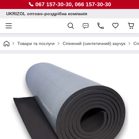
📞 067 157-30-30, 066 157-30-30
UKRIZOL оптово-роздрібна компанія
Товари та послуги
Спінений (синтетичний) каучук
Сп