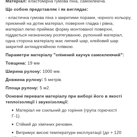
Матеріал:
еластомірна гумова піна, самоклеюча.
Що собою представляє і як виглядає:
- еластична гумова піна з закритими порами, чорного кольору,
приємний на дотик матеріал, поверхня гладка і рівна,
матеріал легко приймає форму монтованої поверхні,
піддається незначному розтягуванню, рулонний матеріал,
одна сторона матеріалу має липкий шар, клейовий шар
закритий антиадгезійною плівкою.
Параметри матеріалу "спінений каучук самоклеючий":
Товщина:
19 мм
Ширина рулону:
1000 мм.
Довжина рулону:
5 метрів.
Площа рулону:
5 м2.
Основні переваги матеріалу при виборі його в якості
теплоізоляції і звукоізоляції:
Матеріал не схильний до горіння (група горючості
Г-1).
Стійкий до хімічних речовин.
Витримує високі температури експлуатації (до + 120