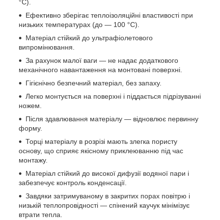
°С
).
Ефективно зберігає теплоізоляційні властивості при
низьких температурах
(до ― 100
°С
).
Матеріал стійкий до ультрафіолетового
випромінювання.
За рахунок малої ваги ― не надає додаткового
механічного навантаження на монтовані поверхні.
Гігієнічно безпечний матеріал, без запаху.
Легко монтується на поверхні і піддається підрізуванні
ножем.
Після здавлювання матеріалу ― відновлює первинну
форму.
Торці матеріалу в розрізі мають злегка пористу
основу, що сприяє якісному приклеюванню під час
монтажу.
Матеріал стійкий до високої дифузії водяної пари і
забезпечує контроль конденсації.
Завдяки затримуваному в закритих порах повітрю і
низькій теплопровідності ― спінений каучук мінімізує
втрати тепла.