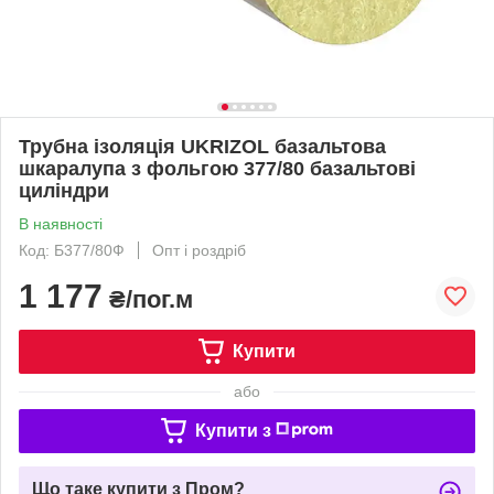
Трубна ізоляція UKRIZOL базальтова
шкаралупа з фольгою 377/80 базальтові
циліндри
В наявності
Код: Б377/80Ф
Опт і роздріб
1 177
₴/пог.м
Купити
або
Купити з
Що таке купити з Пром?