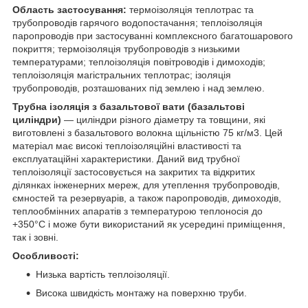
Область застосування:
термоізоляція теплотрас та
трубопроводів гарячого водопостачання; теплоізоляція
паропроводів при застосуванні комплексного багатошарового
покриття; термоізоляція трубопроводів з низькими
температурами; теплоізоляція повітроводів і димоходів;
теплоізоляція магістральних теплотрас; ізоляція
трубопроводів, розташованих під землею і над землею.
Трубна ізоляція з базальтової вати (базальтові
циліндри)
― циліндри різного діаметру та товщини, які
виготовлені з базальтового волокна щільністю 75 кг/м3. Цей
матеріал має високі теплоізоляційні властивості та
експлуатаційні характеристики. Даний вид трубної
теплоізоляції застосовується на закритих та відкритих
ділянках інженерних мереж, для утеплення трубопроводів,
ємностей та резервуарів, а також паропроводів, димоходів,
теплообмінних апаратів з температурою теплоносія до
+350°С і може бути використаний як усередині приміщення,
так і зовні.
Особливості:
Низька вартість теплоізоляції.
Висока швидкість монтажу на поверхню труби.