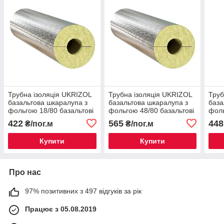
Трубна ізоляція UKRIZOL
Трубна ізоляція UKRIZOL
Труб
базальтова шкаралупа з
базальтова шкаралупа з
база
фольгою 18/80 базальтові
фольгою 48/80 базальтові
фоль
циліндри
циліндри
цилі
422
565
448
₴/пог.м
₴/пог.м
Купити
Купити
Про нас
97% позитивних з 497 відгуків за рік
Працює з 05.08.2019