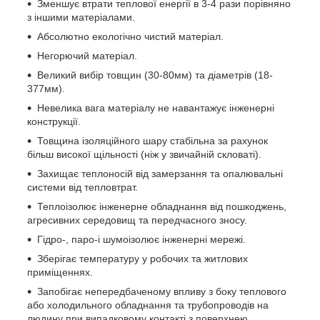
Зменшує втрати теплової енергії в 3-4 рази порівняно
з іншими матеріалами.
Абсолютно екологічно чистий матеріал.
Негорючий матеріал.
Великий вибір товщин (30-80мм) та діаметрів (18-
377мм).
Невелика вага матеріалу не навантажує інженерні
конструкції.
Товщина ізоляційного шару стабільна за рахунок
більш високої щільності (ніж у звичайній скловаті).
Захищає теплоносій від замерзання та опалювальні
системи від тепловтрат.
Теплоізолює інженерне обладнання від пошкоджень,
агресивних середовищ та передчасного зносу.
Гідро-, паро-і шумоізолює інженерні мережі.
Зберігає температуру у робочих та житлових
приміщеннях.
Запобігає непередбаченому впливу з боку теплового
або холодильного обладнання та трубопроводів на
людину при випадковому контакті з поверхнею.