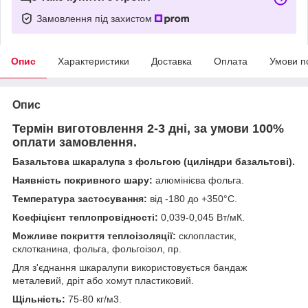
Замовлення під захистом
Опис
Характеристики
Доставка
Оплата
Умови п
Опис
Термін виготовлення 2-3 дні, за умови 100%
оплати замовлення.
Базальтова шкаралупа з фольгою (циліндри базальтові).
Наявність покривного шару:
алюмінієва фольга.
Температура застосування:
від -180 до +350°С.
Коефіцієнт теплопровідності:
0,039-0,045 Вт/мК.
Можливе покриття теплоізоляції:
склопластик,
склотканина, фольга, фольгоізол, пр.
Для з'єднання шкаралупи використовується бандаж
металевий, дріт або хомут пластиковий.
Щільність:
75-80 кг/м3.