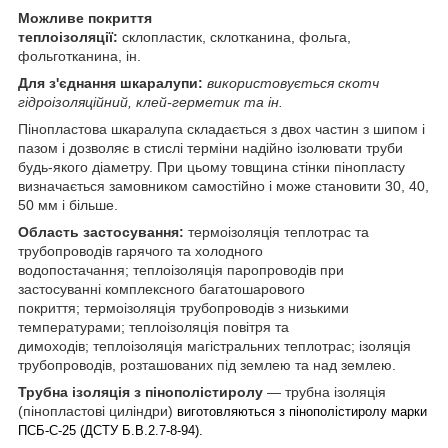
Можливе покриття
теплоізоляції:
склопластик, склотканина, фольга,
фольготканина, ін.
Для з'єднання шкаралупи:
використовується скотч
гідроізоляційний, клей-герметик та ін.
Пінопластова шкаралупа складається з двох частин з шипом і
пазом і дозволяє в стислі терміни надійно ізолювати труби
будь-якого діаметру. При цьому товщина стінки пінопласту
визначається замовником самостійно і може становити 30, 40,
50 мм і більше.
Область застосування:
термоізоляція теплотрас та
трубопроводів гарячого та холодного
водопостачання; теплоізоляція паропроводів при
застосуванні комплексного багатошарового
покриття; термоізоляція трубопроводів з низькими
температурами; теплоізоляція повітря та
димоходів; теплоізоляція магістральних теплотрас; ізоляція
трубопроводів, розташованих під землею та над землею.
Трубна ізоляція з пінополістиролу
— трубна ізоляція
(пінопластові циліндри)
виготовляються з пінополістиролу марки
ПСБ-С-25 (ДСТУ Б.В.2.7-8-94).