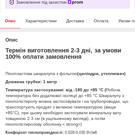
Замовлення під захистом
Опис
Характеристики
Доставка
Оплата
Умови п
Опис
Термін виготовлення 2-3 дні, за умови
100% оплати замовлення
Пінопластова шкаралупа з фольгою
(циліндри, утеплювач)
Довжина трубки:
1 метр
Температура застосування: від -180 до +85 °С (
Робоча
температура без додаткової ізоляції до +85 °С Шкаралупу з
пінополістиролу можна застосовувати і на трубопроводах, що
транспортують продукт з великою температурою (вище
+85°С), при цьому необхідно застосувати мінеральну вату
товщиною 2-3 см (в ущільненому вигляді), а потім
пінополістиролову оболонку.
< strong>)
Коефіцієнт теплопровідності:
0,028-0,030 Вт/мК