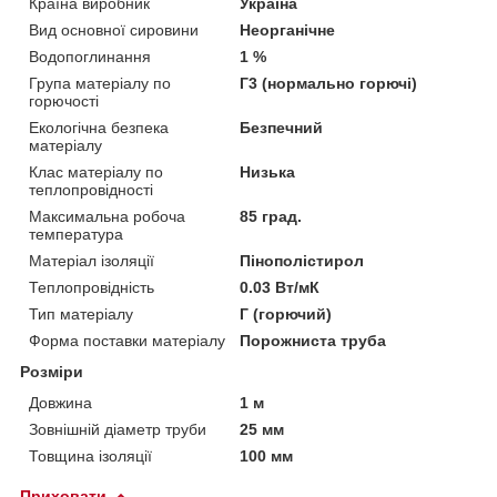
Країна виробник
Україна
Вид основної сировини
Неорганічне
Водопоглинання
1 %
Група матеріалу по
Г3 (нормально горючі)
горючості
Екологічна безпека
Безпечний
матеріалу
Клас матеріалу по
Низька
теплопровідності
Максимальна робоча
85 град.
температура
Матеріал ізоляції
Пінополістирол
Теплопровідність
0.03 Вт/мК
Тип матеріалу
Г (горючий)
Форма поставки матеріалу
Порожниста труба
Розміри
Довжина
1 м
Зовнішній діаметр труби
25 мм
Товщина ізоляції
100 мм
Приховати