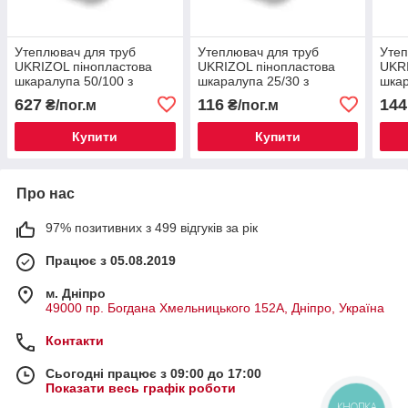
Утеплювач для труб
Утеплювач для труб
Утеп
UKRIZOL пінопластова
UKRIZOL пінопластова
UKRI
шкаралупа 50/100 з
шкаралупа 25/30 з
шкар
фольгою
фольгою
фол
627
116
144
₴/пог.м
₴/пог.м
Купити
Купити
Про нас
97% позитивних з 499 відгуків за рік
Працює з 05.08.2019
м. Дніпро
49000 пр. Богдана Хмельницького 152А, Дніпро, Україна
Контакти
Сьогодні працює з 09:00 до 17:00
Показати весь графік роботи
КНОПКА