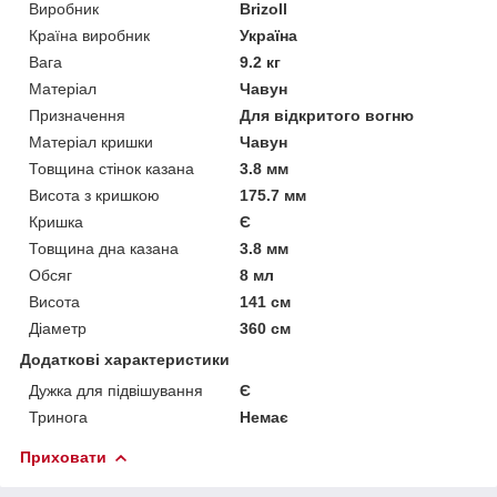
Виробник
Brizoll
Країна виробник
Україна
Вага
9.2 кг
Матеріал
Чавун
Призначення
Для відкритого вогню
Матеріал кришки
Чавун
Товщина стінок казана
3.8 мм
Висота з кришкою
175.7 мм
Кришка
Є
Товщина дна казана
3.8 мм
Обсяг
8 мл
Висота
141 см
Діаметр
360 см
Додаткові характеристики
Дужка для підвішування
Є
Тринога
Немає
Приховати