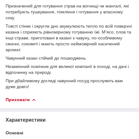
Призначений для готування страв на вогнищі чи мангалі, які
потребують тушкування, томління і готування у власному
соку.
Товсті стінки і округле дно акумулюють тепло по всій поверхні
казана і сприяють рівномірному готуванню їжі. М’ясо, плов та
інші страви, приготовані в казані з чавуну, по-особливому
смачні, соковиті і мають просто неймовірний насичений
аромат.
Чавунний казан стійкий до пошкоджень.
Незамінний помічник для великої компанії в поході, на дачі і
відпочинку на природі.
При дбайливому догляді чавунний посуд прослужить вам
дуже довго!
Приховати
Характеристики
Основні