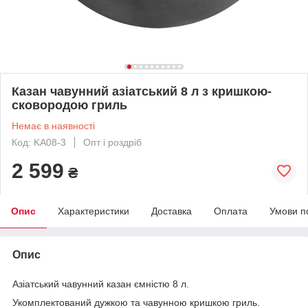
Казан чавунний азіатський 8 л з кришкою-
сковородою гриль
Немає в наявності
Код: KA08-3
Опт і роздріб
2 599
₴
Опис
Характеристики
Доставка
Оплата
Умови п
Опис
Азіатський чавунний казан ємністю 8 л.
Укомплектований дужкою та чавунною кришкою гриль.