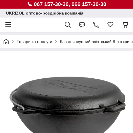
📞 067 157-30-30, 066 157-30-30
UKRIZOL оптово-роздрібна компанія
Товари та послуги
Казан чавунний азіатський 8 л з кр