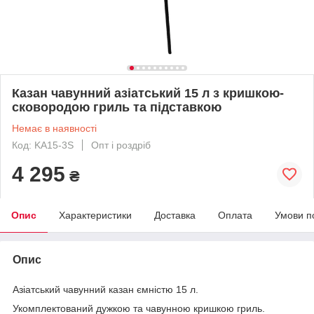
Казан чавунний азіатський 15 л з кришкою-
сковородою гриль та підставкою
Немає в наявності
Код: KA15-3S
Опт і роздріб
4 295
₴
Опис
Характеристики
Доставка
Оплата
Умови п
Опис
Азіатський чавунний казан ємністю 15 л.
Укомплектований дужкою та чавунною кришкою гриль.