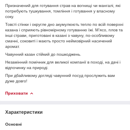
Призначений для готування страв на вогнищі чи мангалі, які
потребують тушкування, томління і готування у власному
соку.
Товсті стінки і округле дно акумулюють тепло по всій поверхні
казана і сприяють рівномірному готуванню їжі. М’ясо, плов та
інші страви, приготовані в казані з чавуну, по-особливому
смачні, соковиті і мають просто неймовірний насичений
аромат.
Чавунний казан стійкий до пошкоджень.
Незамінний помічник для великої компанії в поході, на дачі і
відпочинку на природі.
При дбайливому догляді чавунний посуд прослужить вам
дуже довго!
Приховати
Характеристики
Основні