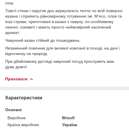
соку.
Товсті стінки і округле дно акумулюють тепло по всій поверхні
казана і сприяють рівномірному готуванню їжі. М’ясо, плов та
інші страви, приготовані в казані з чавуну, по-особливому
смачні, соковиті і мають просто неймовірний насичений
аромат.
Чавунний казан стійкий до пошкоджень.
Незамінний помічник для великої компанії в поході, на дачі і
відпочинку на природі.
При дбайливому догляді чавунний посуд прослужить вам
дуже довго!
Приховати
Характеристики
Основні
Виробник
Brizoll
Країна виробник
Україна