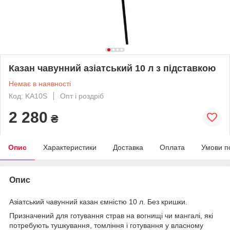
Казан чавунний азіатський 10 л з підставкою
Немає в наявності
Код: KA10S
Опт і роздріб
2 280
₴
Опис
Характеристики
Доставка
Оплата
Умови п
Опис
Азіатський чавунний казан ємністю 10 л. Без кришки.
Призначений для готування страв на вогнищі чи мангалі, які
потребують тушкування, томління і готування у власному