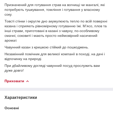
Призначений для готування страв на вогнищі чи мангалі, які
потребують тушкування, томління і готування у власному
соку.
Товсті стінки і округле дно акумулюють тепло по всій поверхні
казана і сприяють рівномірному готуванню їжі. М’ясо, плов та
інші страви, приготовані в казані з чавуну, по-особливому
смачні, соковиті і мають просто неймовірний насичений
аромат.
Чавунний казан з кришкою стійкий до пошкоджень.
Незамінний помічник для великої компанії в поході, на дачі і
відпочинку на природі.
При дбайливому догляді чавунний посуд прослужить вам
дуже довго!
Приховати
Характеристики
Основні