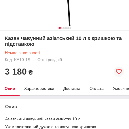
Казан чавунний азіатський 10 л з кришкою та
підставкою
Немає в наявності
Код: KA10-1S
Опт і роздріб
3 180
₴
Опис
Характеристики
Доставка
Оплата
Умови п
Опис
Азіатський чавунний казан ємністю 10 л.
Укомплектований дужкою та чавунною кришкою.